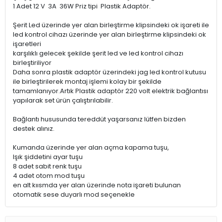
1 Adet 12 V 3A 36W Priz tipi Plastik Adaptör.
Şerit Led üzerinde yer alan birleştirme klipsindeki ok işareti ile
led kontrol cihazı üzerinde yer alan birleştirme klipsindeki ok
işaretleri
karşılıklı gelecek şekilde şerit led ve led kontrol cihazı
birleştiriliyor
Daha sonra plastik adaptör üzerindeki jag led kontrol kutusu
ile birleştirilerek montaj işlemi kolay bir şekilde
tamamlanıyor.Artık Plastik adaptör 220 volt elektrik bağlantısı
yapılarak set ürün çalıştırılabilir.
Bağlantı hususunda tereddüt yaşarsanız lütfen bizden
destek alınız.
Kumanda üzerinde yer alan açma kapama tuşu,
Işık şiddetini ayar tuşu
8 adet sabit renk tuşu
4 adet otom mod tuşu
en alt kıısmda yer alan üzerinde nota işareti bulunan
otomatik sese duyarlı mod seçenekle