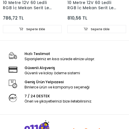
10 Metre 12V 60 Ledli
10 Metre 12V 60 Ledli
RGB İç Mekan Şerit Led
RGB İç Mekan Şerit Led
5A Priz Tipi Plastik
5A Priz Tipi Plastik
786,72 TL
810,56 TL
Adaptör Bluetoothlu
Adaptör Sese ve
Telefondan Led
Müziğe Duyarlı Led
Kontrol Üniteli Set
Kontrol Üniteli Set
Sepete Ekle
Sepete Ekle
Hızlı Teslimat
Siparişleriniz en kısa sürede elinize ulaşır.
Güvenli Alışveriş
Güvenli ve kolay ödeme sistemi
Geniş Ürün Yelpazesi
Binlerce ürün ve kampanya seçeneği
7 / 24 DESTEK
Öneri ve şikayetlerinizi bize iletebilirsiniz.