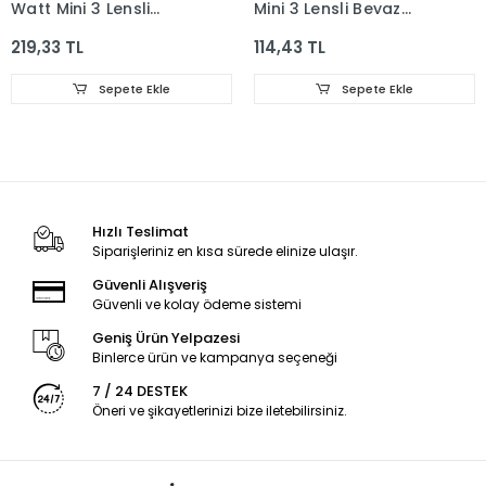
Watt Mini 3 Lensli
Mini 3 Lensli Beyaz
Beyaz 2835 SMD Led
2835 SMD Led Modül
219,33 TL
114,43 TL
Modül IP65
IP65
Sepete Ekle
Sepete Ekle
Hızlı Teslimat
Siparişleriniz en kısa sürede elinize ulaşır.
Güvenli Alışveriş
Güvenli ve kolay ödeme sistemi
Geniş Ürün Yelpazesi
Binlerce ürün ve kampanya seçeneği
7 / 24 DESTEK
Öneri ve şikayetlerinizi bize iletebilirsiniz.