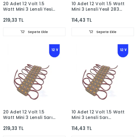
20 Adet 12 Volt 1.5
10 Adet 12 Volt 1.5 Watt
Watt Mini 3 Lensli Yeşil
Mini 3 Lensli Yeşil 2835
2835 SMD Led Modül
SMD Led Modül IP65
219,33 TL
114,43 TL
IP65
Sepete Ekle
Sepete Ekle
20 Adet 12 Volt 1.5
10 Adet 12 Volt 1.5 Watt
Watt Mini 3 Lensli Sarı
Mini 3 Lensli Sarı
Amber 2835 SMD Led
Amber 2835 SMD Led
219,33 TL
114,43 TL
Modül IP65
Modül IP65