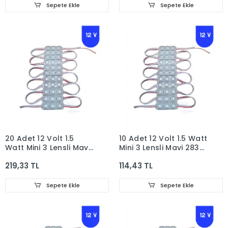
Sepete Ekle
Sepete Ekle
20 Adet 12 Volt 1.5
10 Adet 12 Volt 1.5 Watt
Watt Mini 3 Lensli Mavi
Mini 3 Lensli Mavi 2835
2835 SMD Led Modül
SMD Led Modül IP65
219,33 TL
114,43 TL
IP65
Sepete Ekle
Sepete Ekle