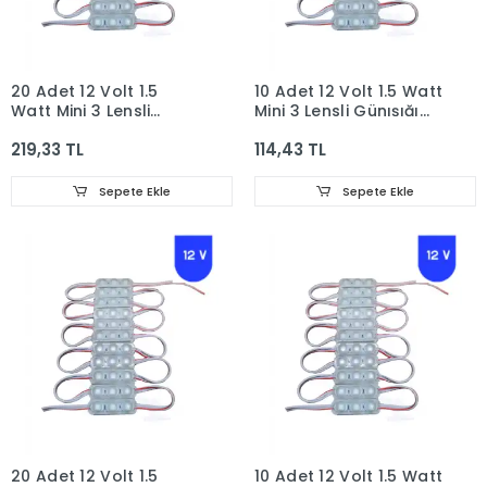
20 Adet 12 Volt 1.5
10 Adet 12 Volt 1.5 Watt
Watt Mini 3 Lensli
Mini 3 Lensli Günışığı
Günışığı 2835 SMD Led
2835 SMD Led Modül
219,33 TL
114,43 TL
Modül IP65
IP65
Sepete Ekle
Sepete Ekle
20 Adet 12 Volt 1.5
10 Adet 12 Volt 1.5 Watt