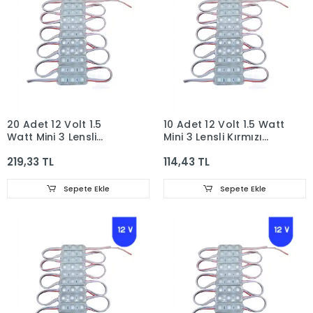
20 Adet 12 Volt 1.5
10 Adet 12 Volt 1.5 Watt
Watt Mini 3 Lensli
Mini 3 Lensli Kırmızı
Kırmızı 2835 SMD Led
2835 SMD Led Modül
219,33 TL
114,43 TL
Modül IP65
IP65
Sepete Ekle
Sepete Ekle