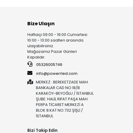
Bize Ulaşın
Haftaiçi 09:00 - 19:00 Cumartesi
10:00 - 13:00 saatleri arasında
ulaşabilirsiniz.
Mağazamız Pazar Günleri
Kapalıdır.
05326005746
info@powerrled.com
MERKEZ : BEREKETZADE MAH.
BANKALAR CAD NO:18/B
KARAKÖY-BEYOĞLU / İSTANBUL
ŞUBE: HALİL RIFAT PAŞA MAH.
PERPA TİCARET MERKEZİ A
BLOK 8.KAT NO:732 ŞİŞLİ /
İSTANBUL
Bizi Takip Edin