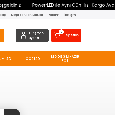
eldiniz
PowerrLED İle Aynı Gün Hızlı Kargo Avanta
akip
Sıkça Sorulan Sorular
Yardım
İletişim
0
Giriş Yap
Sepetim
Üye Ol
LED DİZGİLİ HAZIR
UM LED
COB LED
PCB