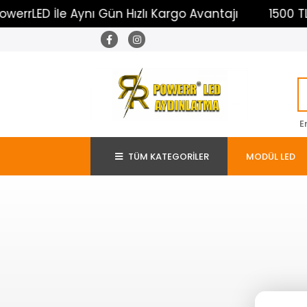
rrLED İle Aynı Gün Hızlı Kargo Avantajı
1500 TL Ü
E
TÜM KATEGORİLER
MODÜL LED