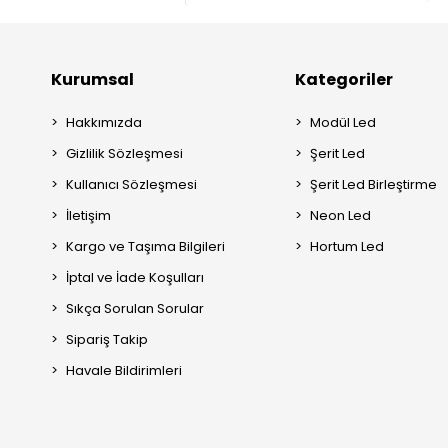
Kurumsal
Kategoriler
Hakkımızda
Modül Led
Gizlilik Sözleşmesi
Şerit Led
Kullanıcı Sözleşmesi
Şerit Led Birleştirme
İletişim
Neon Led
Kargo ve Taşıma Bilgileri
Hortum Led
İptal ve İade Koşulları
Sıkça Sorulan Sorular
Sipariş Takip
Havale Bildirimleri