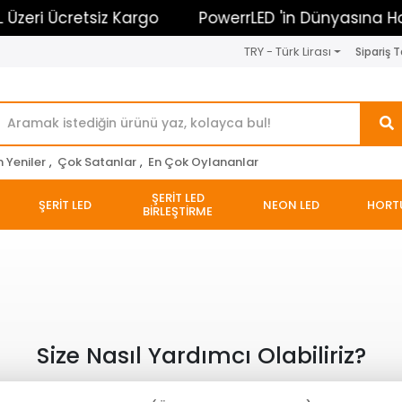
zeri Ücretsiz Kargo
PowerrLED 'in Dünyasına Hoşg
TRY - Türk Lirası
Sipariş T
n Yeniler
,
Çok Satanlar
,
En Çok Oylananlar
ŞERİT LED
ŞERİT LED
NEON LED
HORT
BİRLEŞTİRME
Size Nasıl Yardımcı Olabiliriz?