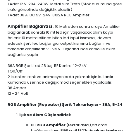
1 Adet 12 V 20A 240W Metal slim Trafo (Stok durumuna göre
trafo görselinde değişiklik olabilir)
1 Adet 36 A DC 5V-24V 3X12A RGB Amplifier
Amplifier Bağlantısı
: 10 Metreden sonra araya Amplifier
bağlanarak sonraki 10 mt led için yaşanacak akım kaybı
önlenir.10 metre bitince biten led input kısmına , devam
edecek şerti led başlangıcı output kısmına bağlanır ve
trafodan amplifierin V+ ve V- uçlarına ince kablo ile akım
bağlantısı yapılır.
36A RGB Şerit Led 28 tuş RF Kontrol 12-24V
1.On/Off
2.istenilen renk ve animasyonlarda yakmak için kullanılır
Kumanda üzerinde değişik mod seçenekleri yapılabilir.
36 Amper
12 - 24 Volt
RGB Amplifier (Repeater) Şerit Tekrarlayıcı - 36A, 5-24
Işık ve Akım Güçlendirici:
Bu
RGB Amplifier
(tekrarlayıcı),art arda
bağlanan ilave RGB şerit LED'lerin
akım kaybı
ve