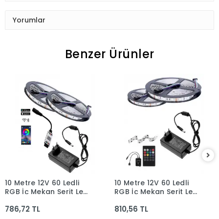
Yorumlar
Benzer Ürünler
10 Metre 12V 60 Ledli
10 Metre 12V 60 Ledli
RGB İç Mekan Şerit Led
RGB İç Mekan Şerit Led
5A Priz Tipi Plastik
5A Priz Tipi Plastik
786,72 TL
810,56 TL
Adaptör Bluetoothlu
Adaptör Sese ve
Telefondan Led
Müziğe Duyarlı Led