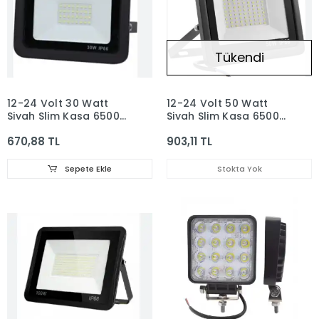
Tükendi
12-24 Volt 30 Watt
12-24 Volt 50 Watt
Siyah Slim Kasa 6500K
Siyah Slim Kasa 6500K
Beyaz Işık IP 65 Led
Beyaz Işık IP 65 Led
670,88 TL
903,11 TL
Projektör
Projektör
Sepete Ekle
Stokta Yok