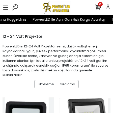
0
ına Hoşgeldiniz
PowerrLED İle Aynı Gün Hızlı Kargo Avantajı
1
12 - 24 Volt Projektör
PowerrLED'in 12-24 Volt Projektör serisi, düşük voltajlı enerji
kaynaklarına uygun, yüksek performanslı aydınlatma çözümleri
sunar. Özellikle tekne, karavan ve güneş enerjisi sistemleri gibi
kullanım alanları için ideal olan bu projektörler, 12-24 volt gerilim
aralığında çalışarak esneklik sağlar. IP65 koruma sınıfı ile suya ve
toza dayanıklıdır, zorlu dış mekan koşullarında güvenle
kullanılabilir.
Filtreleme
Sıralama