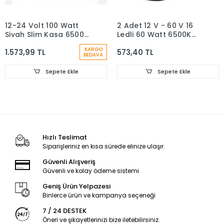
12-24 Volt 100 Watt
2 Adet 12 V - 60 V 16
Siyah Slim Kasa 6500K
Ledli 60 Watt 6500K
Beyaz Işık IP 65 Led
Beyaz Işık Kare Off
KARGO
1.573,99 TL
573,40 TL
Projektör
Road IP 65 Led
BEDAVA
Projektör
Sepete Ekle
Sepete Ekle
Hızlı Teslimat
Siparişleriniz en kısa sürede elinize ulaşır.
Güvenli Alışveriş
Güvenli ve kolay ödeme sistemi
Geniş Ürün Yelpazesi
Binlerce ürün ve kampanya seçeneği
7 / 24 DESTEK
Öneri ve şikayetlerinizi bize iletebilirsiniz.