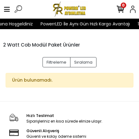
0
ına Hoşgeldiniz
PowerrLED İle Aynı Gün Hızlı Kargo Avantajı
1
2 Watt Cob Modül Paket Ürünler
Filtreleme
Sıralama
Ürün bulunamadı.
Hızlı Teslimat
Siparişleriniz en kısa sürede elinize ulaşır.
Güvenli Alışveriş
Güvenli ve kolay ödeme sistemi