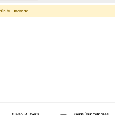
rün bulunamadı.
Güvenli Alışveriş
Geniş Ürün Yelpazesi