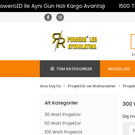
rrLED İle Aynı Gün Hızlı Kargo Avantajı
1500 TL Ü
E
TÜM KATEGORİLER
MODÜL LED
Ana Sayfa
Projektör ve Wallwasher
Projek
Alt Kategoriler
300 
30 Watt Projektör
Dış m
50 Watt Projektör
100 Watt Projektör