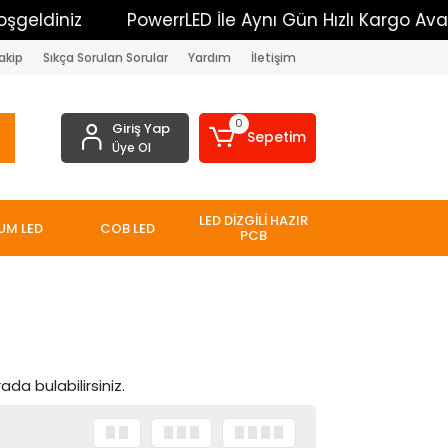
eldiniz
PowerrLED İle Aynı Gün Hızlı Kargo Avanta
akip
Sıkça Sorulan Sorular
Yardım
İletişim
0
Giriş Yap
Sepetim
Üye Ol
LED DİZGİLİ HAZIR
UM LED
COB LED
PCB
da bulabilirsiniz.