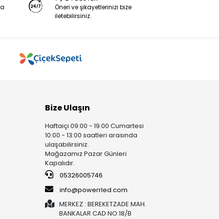
ya
Öneri ve şikayetlerinizi bize
iletebilirsiniz.
Bize Ulaşın
Haftaiçi 09:00 - 19:00 Cumartesi
10:00 - 13:00 saatleri arasında
ulaşabilirsiniz.
Mağazamız Pazar Günleri
Kapalıdır.
05326005746
info@powerrled.com
MERKEZ : BEREKETZADE MAH.
BANKALAR CAD NO:18/B