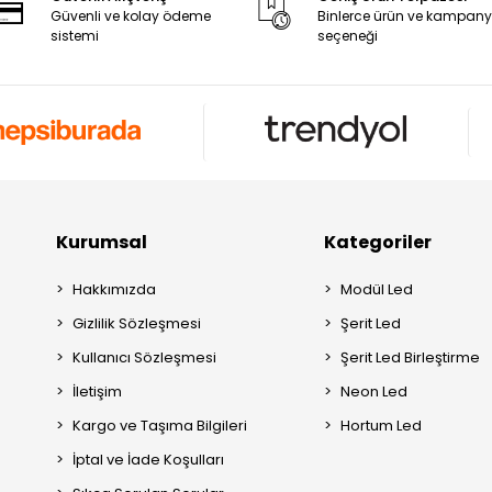
Güvenli ve kolay ödeme
Binlerce ürün ve kampan
sistemi
seçeneği
Kurumsal
Kategoriler
Hakkımızda
Modül Led
Gizlilik Sözleşmesi
Şerit Led
Kullanıcı Sözleşmesi
Şerit Led Birleştirme
İletişim
Neon Led
Kargo ve Taşıma Bilgileri
Hortum Led
İptal ve İade Koşulları