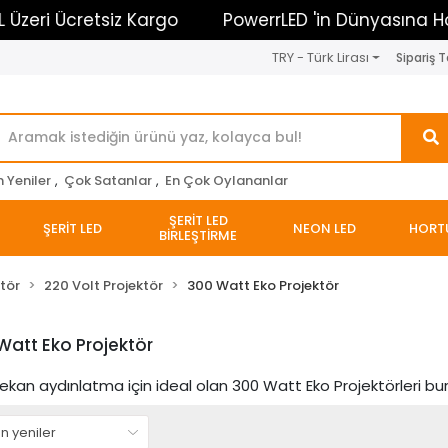
zeri Ücretsiz Kargo
PowerrLED 'in Dünyasına Hoşg
TRY - Türk Lirası
Sipariş T
n Yeniler
,
Çok Satanlar
,
En Çok Oylananlar
ŞERİT LED
ŞERİT LED
NEON LED
HORT
BİRLEŞTİRME
tör
220 Volt Projektör
300 Watt Eko Projektör
Watt Eko Projektör
ekan aydınlatma için ideal olan 300 Watt Eko Projektörleri bura