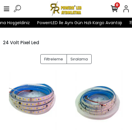
0
na Hoşgeldiniz
PowerrLED İle Aynı Gün Hızlı Kargo Avantajı
1
24 Volt Pixel Led
Filtreleme
Sıralama