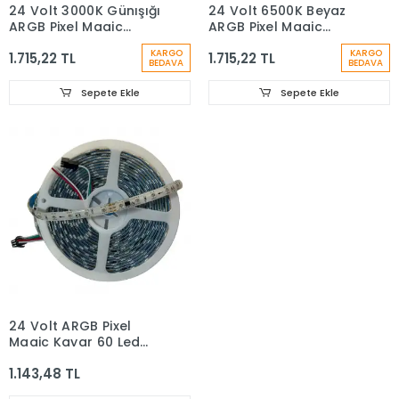
24 Volt 3000K Günışığı
24 Volt 6500K Beyaz
ARGB Pixel Magic
ARGB Pixel Magic
Kayar 60 Led 5050
Kayar 60 Led 5050
KARGO
KARGO
1.715,22 TL
1.715,22 TL
SMD IP 67 Dış Mekan 5
SMD IP 67 Dış Mekan 5
BEDAVA
BEDAVA
Metre
Metre
Sepete Ekle
Sepete Ekle
24 Volt ARGB Pixel
Magic Kayar 60 Led
5050 SMD IP 65 Dış
1.143,48 TL
Mekan 5 Metre