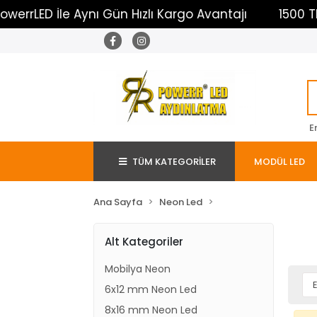
errLED İle Aynı Gün Hızlı Kargo Avantajı
1500 TL Ü
E
TÜM KATEGORİLER
MODÜL LED
Ana Sayfa
Neon Led
Alt Kategoriler
Mobilya Neon
6x12 mm Neon Led
8x16 mm Neon Led