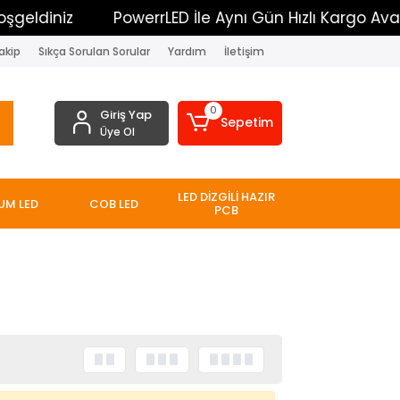
eldiniz
PowerrLED İle Aynı Gün Hızlı Kargo Avanta
akip
Sıkça Sorulan Sorular
Yardım
İletişim
0
Giriş Yap
Sepetim
Üye Ol
LED DİZGİLİ HAZIR
UM LED
COB LED
PCB