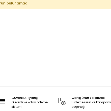
rün bulunamadı.
Güvenli Alışveriş
Geniş Ürün Yelpazesi
Güvenli ve kolay ödeme
Binlerce ürün ve kampan
sistemi
seçeneği