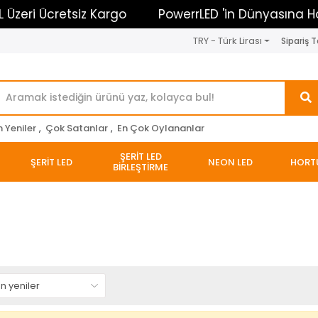
zeri Ücretsiz Kargo
PowerrLED 'in Dünyasına Hoşg
TRY - Türk Lirası
Sipariş T
n Yeniler
,
Çok Satanlar
,
En Çok Oylananlar
ŞERİT LED
ŞERİT LED
NEON LED
HORT
BİRLEŞTİRME