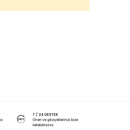
7 / 24 DESTEK
ya
Öneri ve şikayetlerinizi bize
iletebilirsiniz.