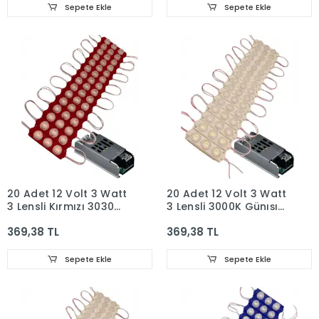
Sepete Ekle
Sepete Ekle
20 Adet 12 Volt 3 Watt
20 Adet 12 Volt 3 Watt
3 Lensli Kırmızı 3030
3 Lensli 3000K Günışığı
SMD Led Modül 5A Slim
3030 SMD Led Modül
369,38 TL
369,38 TL
Trafo Set
5A Slim Trafo Set
Sepete Ekle
Sepete Ekle