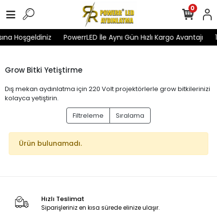
0
ına Hoşgeldiniz
PowerrLED İle Aynı Gün Hızlı Kargo Avantajı
1
Grow Bitki Yetiştirme
Dış mekan aydınlatma için 220 Volt projektörlerle grow bitkilerinizi
kolayca yetiştirin.
Filtreleme
Sıralama
Ürün bulunamadı.
Hızlı Teslimat
Siparişleriniz en kısa sürede elinize ulaşır.