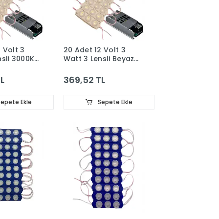
 Volt 3
20 Adet 12 Volt 3
nsli 3000K
Watt 3 Lensli Beyaz
3030 SMD
3030 SMD Led Modül
 5A Slim
5A Slim Trafo Set
L
369,52 TL
epete Ekle
Sepete Ekle