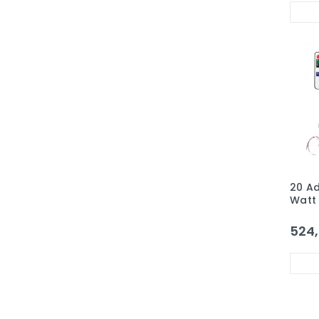
20 Ad
Watt
3030 
Tek 
524,
3A Pr
Set