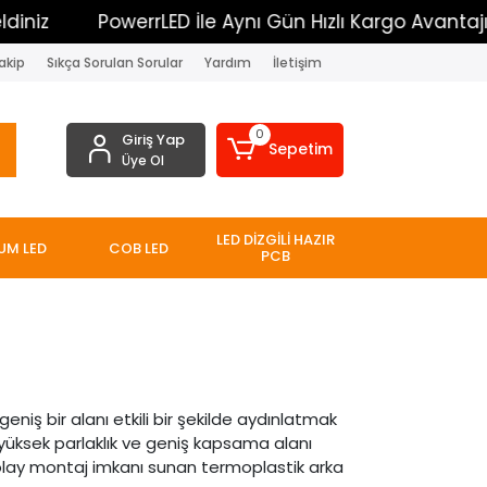
PowerrLED İle Aynı Gün Hızlı Kargo Avantajı
150
akip
Sıkça Sorulan Sorular
Yardım
İletişim
0
Giriş Yap
Sepetim
Üye Ol
LED DİZGİLİ HAZIR
UM LED
COB LED
PCB
eniş bir alanı etkili bir şekilde aydınlatmak
e yüksek parlaklık ve geniş kapsama alanı
 Kolay montaj imkanı sunan termoplastik arka