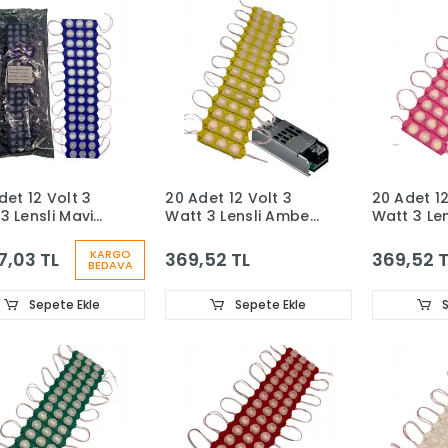
det 12 Volt 3
20 Adet 12 Volt 3
20 Adet 12
3 Lensli Mavi
Watt 3 Lensli Amber
Watt 3 Le
 SMD Led Modül
3030 SMD Led Modül
3030 SMD
1 Paket
5A Slim Trafo Set
5A Slim Tr
KARGO
7,03 TL
369,52 TL
369,52 T
BEDAVA
Sepete Ekle
Sepete Ekle
S