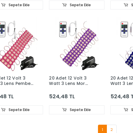
Set
Sepete Ekle
Sepete Ekle
S
et 12 Volt 3
20 Adet 12 Volt 3
20 Adet 12
 3 Lens Pembe
Watt 3 Lens Mor
Watt 3 Le
Led Modül 12A
3030 Led Modül 12A
3030 Led 
Renk RF Dimmer
Tek Renk RF Dimmer
Tek Renk 
48 TL
524,48 TL
524,48 
iz Tipi Adaptör
3A Priz Tipi Adaptör
3A Priz Ti
Set
Set
Sepete Ekle
Sepete Ekle
S
1
2