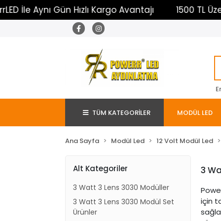
Aynı Gün Hızlı Kargo Avantajı
1500 TL Üzeri Ücret
E
TÜM KATEGORİLER
MODÜL LED
Ana Sayfa
Modül Led
12 Volt Modül Led
Alt Kategoriler
3 Wa
3 Watt 3 Lens 3030 Modüller
Power
için 
3 Watt 3 Lens 3030 Modül Set
sağla
Ürünler