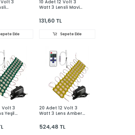
 Volt 3
10 Adet 12 Volt 3
sli
Watt 3 Lensli Mavi
3030 SMD
3030 SMD Led Modül
 IP65
IP65
131,60 TL
epete Ekle
Sepete Ekle
 Volt 3
20 Adet 12 Volt 3
s Yeşil
Watt 3 Lens Amber
Modül 12A
3030 Led Modül 12A
RF Dimmer
Tek Renk RF Dimmer
TL
524,48 TL
pi Adaptör
3A Priz Tipi Adaptör