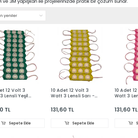
i ve 3M yapışkan ile projelerinizde pratik bir çözüm sunar.
et 12 Volt 3
10 Adet 12 Volt 3
10 Adet 12
3 Lensli Yeşil
Watt 3 Lensli Sarı -
Watt 3 Le
 SMD Led Modül
Amber 3030 SMD
3030 SMD
Led Modül IP65
IP65
60 TL
131,60 TL
131,60 TL
Sepete Ekle
Sepete Ekle
S