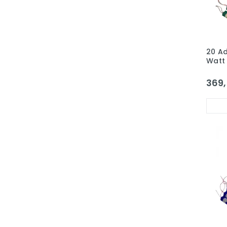
20 Ad
Watt 
3030
5A Sl
369,