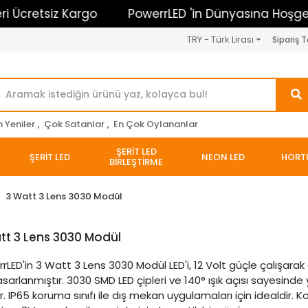
siz Kargo
PowerrLED 'in Dünyasına Hoşgeldiniz
TRY - Türk Lirası
Sipariş T
n Yeniler
,
Çok Satanlar
,
En Çok Oylananlar
ŞERİT LED
ŞERİT LED
NEON LED
HORT
BİRLEŞTİRME
3 Watt 3 Lens 3030 Modül
tt 3 Lens 3030 Modül
rLED'in 3 Watt 3 Lens 3030 Modül LED'i, 12 Volt güçle çalışarak g
tasarlanmıştır. 3030 SMD LED çipleri ve 140° ışık açısı sayesind
r. IP65 koruma sınıfı ile dış mekan uygulamaları için idealdir.