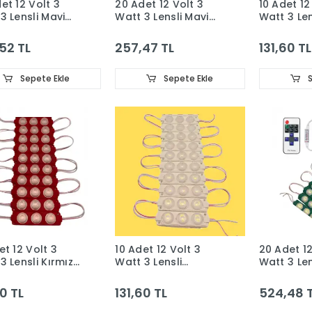
et 12 Volt 3
20 Adet 12 Volt 3
10 Adet 12
3 Lensli Mavi
Watt 3 Lensli Mavi
Watt 3 Len
 SMD Led Modül
3030 SMD Led Modül
Turkuaz 
im Trafo Set
IP65
Led Modül
52 TL
257,47 TL
131,60 TL
Sepete Ekle
Sepete Ekle
S
et 12 Volt 3
10 Adet 12 Volt 3
20 Adet 12
3 Lensli Kırmızı
Watt 3 Lensli
Watt 3 Len
 SMD Led Modül
Günışığı 3030 SMD
3030 Led 
Led Modül IP65
Tek Renk 
60 TL
131,60 TL
524,48 
3A Priz Ti