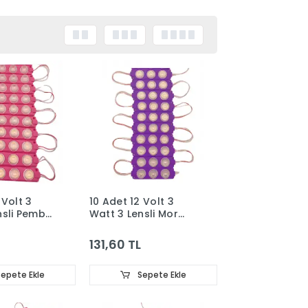
 Volt 3
10 Adet 12 Volt 3
nsli Pembe
Watt 3 Lensli Mor
 Led Modül
3030 SMD Led Modül
IP65
131,60 TL
epete Ekle
Sepete Ekle