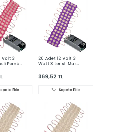
 Volt 3
20 Adet 12 Volt 3
nsli Pembe
Watt 3 Lensli Mor
 Led Modül
3030 SMD Led Modül
afo Set
5A Slim Trafo Set
L
369,52 TL
epete Ekle
Sepete Ekle