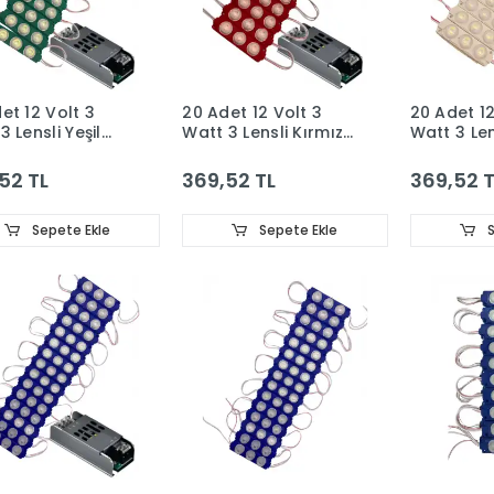
et 12 Volt 3
20 Adet 12 Volt 3
20 Adet 12
3 Lensli Yeşil
Watt 3 Lensli Kırmızı
Watt 3 Le
 SMD Led Modül
3030 SMD Led Modül
Günışığı 
im Trafo Set
5A Slim Trafo Set
Led Modül
52 TL
369,52 TL
369,52 T
Trafo Set
Sepete Ekle
Sepete Ekle
S