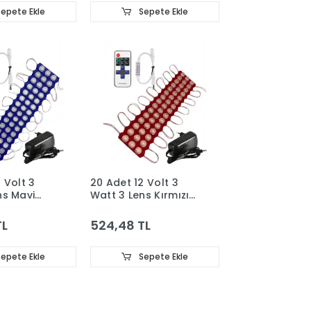
Set
epete Ekle
Sepete Ekle
 Volt 3
20 Adet 12 Volt 3
ns Mavi
Watt 3 Lens Kırmızı
Modül 12A
3030 Led Modül 12A
RF Dimmer
Tek Renk RF Dimmer
TL
524,48 TL
pi Adaptör
3A Priz Tipi Adaptör
Set
epete Ekle
Sepete Ekle