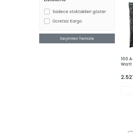
Sadece stoktakileri göster
Ücretsiz Kargo
Seçimleri Temizle
100 A
Watt 
3030
IP65 
2.52