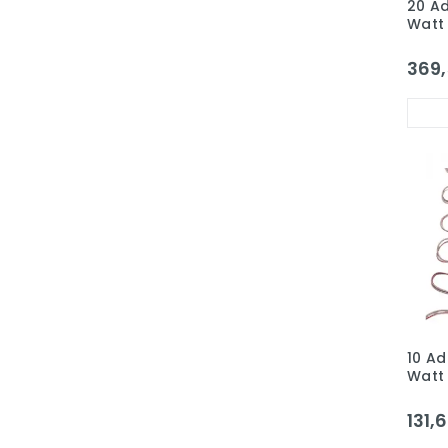
20 Ad
Watt 
3030
5A Sl
369,
10 Ad
Watt 
3030
IP65
131,