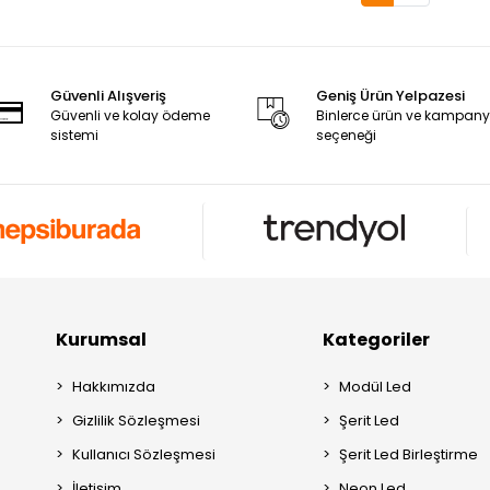
Güvenli Alışveriş
Geniş Ürün Yelpazesi
Güvenli ve kolay ödeme
Binlerce ürün ve kampan
sistemi
seçeneği
Kurumsal
Kategoriler
Hakkımızda
Modül Led
Gizlilik Sözleşmesi
Şerit Led
Kullanıcı Sözleşmesi
Şerit Led Birleştirme
İletişim
Neon Led