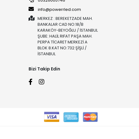
05326005746
info@powerrled.com
MERKEZ : BEREKETZADE MAH.
BANKALAR CAD NO:18/B
KARAKÖY-BEYOĞLU / İSTANBUL
ŞUBE: HALİL RIFAT PAŞA MAH.
PERPA TİCARET MERKEZİ A
BLOK 8.KAT NO:732 ŞİŞLİ /
İSTANBUL
Bizi Takip Edin