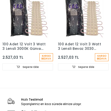
100 Adet 12 Volt 3 Watt
100 Adet 12 Volt 3 Watt
3 Lensli 3000K Günışığı
3 Lensli Beyaz 3030
3030 SMD Led Modül
SMD Led Modül IP65 1
KARGO
KARGO
2.527,03 TL
2.527,03 TL
IP65 1 Paket
Paket
BEDAVA
BEDAVA
Sepete Ekle
Sepete Ekle
Hızlı Teslimat
Siparişleriniz en kısa sürede elinize ulaşır.