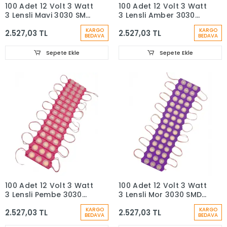
100 Adet 12 Volt 3 Watt
100 Adet 12 Volt 3 Watt
3 Lensli Mavi 3030 SMD
3 Lensli Amber 3030
Led Modül IP65 1 Paket
SMD Led Modül IP65 1
KARGO
KARGO
2.527,03 TL
2.527,03 TL
Paket
BEDAVA
BEDAVA
Sepete Ekle
Sepete Ekle
100 Adet 12 Volt 3 Watt
100 Adet 12 Volt 3 Watt
3 Lensli Pembe 3030
3 Lensli Mor 3030 SMD
SMD Led Modül IP65 1
Led Modül IP65 1 Paket
KARGO
KARGO
2.527,03 TL
2.527,03 TL
Paket
BEDAVA
BEDAVA