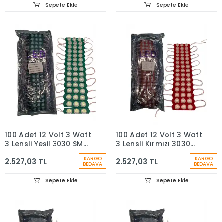
Sepete Ekle
Sepete Ekle
100 Adet 12 Volt 3 Watt
100 Adet 12 Volt 3 Watt
3 Lensli Yeşil 3030 SMD
3 Lensli Kırmızı 3030
Led Modül IP65 1 Paket
SMD Led Modül IP65 1
KARGO
KARGO
2.527,03 TL
2.527,03 TL
Paket
BEDAVA
BEDAVA
Sepete Ekle
Sepete Ekle