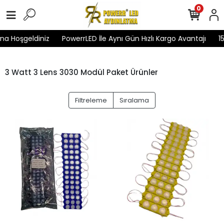
0
a Hoşgeldiniz
PowerrLED İle Aynı Gün Hızlı Kargo Avantajı
15
3 Watt 3 Lens 3030 Modül Paket Ürünler
Filtreleme
Sıralama