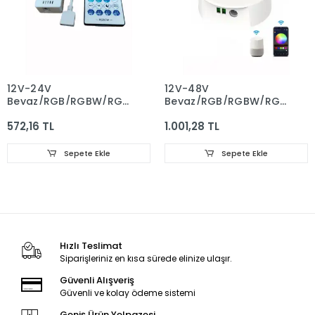
12V-24V
12V-48V
Beyaz/RGB/RGBW/RGBCCT
Beyaz/RGB/RGBW/RGBCCT
Şerit Ledler İçin
Şerit Ledler İçin Sese
572,16 TL
1.001,28 TL
Bluetooth lu Wifi Led
Duyarlı Wifi Ufo Led
Kontrol
Kontrol
Sepete Ekle
Sepete Ekle
Hızlı Teslimat
Siparişleriniz en kısa sürede elinize ulaşır.
Güvenli Alışveriş
Güvenli ve kolay ödeme sistemi
Geniş Ürün Yelpazesi