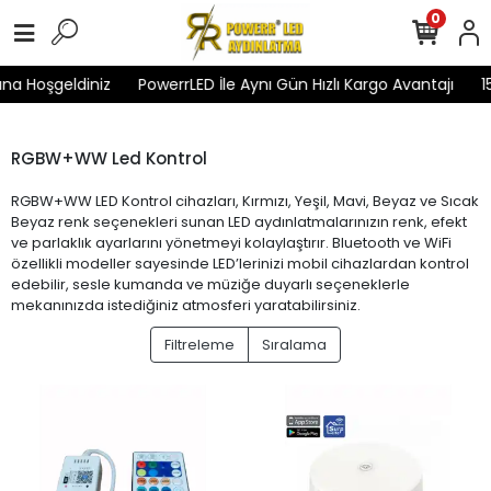
0
na Hoşgeldiniz
PowerrLED İle Aynı Gün Hızlı Kargo Avantajı
1
RGBW+WW Led Kontrol
RGBW+WW LED Kontrol cihazları, Kırmızı, Yeşil, Mavi, Beyaz ve Sıcak
Beyaz renk seçenekleri sunan LED aydınlatmalarınızın renk, efekt
ve parlaklık ayarlarını yönetmeyi kolaylaştırır. Bluetooth ve WiFi
özellikli modeller sayesinde LED’lerinizi mobil cihazlardan kontrol
edebilir, sesle kumanda ve müziğe duyarlı seçeneklerle
mekanınızda istediğiniz atmosferi yaratabilirsiniz.
Filtreleme
Sıralama