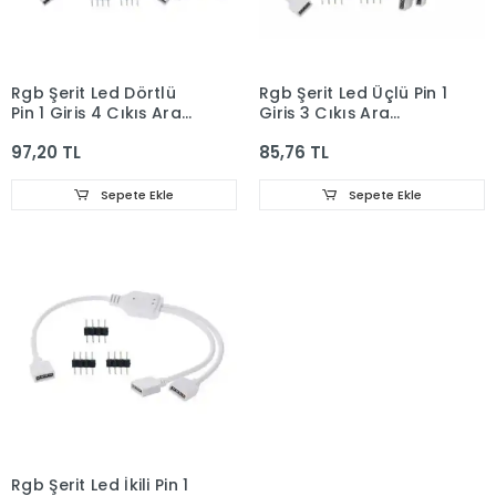
Rgb Şerit Led Dörtlü
Rgb Şerit Led Üçlü Pin 1
Pin 1 Giriş 4 Çıkış Ara
Giriş 3 Çıkış Ara
Bağlantılı Çoğaltıcı ve
Bağlantılı Çoğaltıcı ve
97,20 TL
85,76 TL
İğne
İğne
Sepete Ekle
Sepete Ekle
Rgb Şerit Led İkili Pin 1