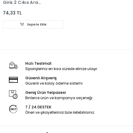
Giriş 2 Çıkış Ara
Bağlantılı Çoğaltıcı ve
74,33 TL
İğne
Sepete Ekle
Hızlı Teslimat
Siparişleriniz en kısa sürede elinize ulaşır.
Güvenli Alışveriş
Güvenli ve kolay ödeme sistemi
Geniş Ürün Yelpazesi
Binlerce ürün ve kampanya seçeneği
7 / 24 DESTEK
Öneri ve şikayetlerinizi bize iletebilirsiniz.