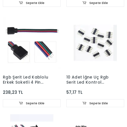
Sepete Ekle
Sepete Ekle
Rgb Şerit Led Kablolu
10 Adet İğne Uç Rgb
Erkek Soketli 4 Pin
Şerit Led Kontrol
İğneli Birleştirici 10
Kablosu Ekleme
238,23 TL
57,17 TL
Adet
Aparatı
Sepete Ekle
Sepete Ekle