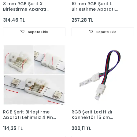
8 mm RGB Şerit X
10 mm RGB Şerit L
Birleştirme Aparatı
Birleştirme Aparatı
Lehimsiz 4 Pin 10 Adet
Lehimsiz 4 Pin 10 Adet
314,46 TL
257,28 TL
Sepete Ekle
Sepete Ekle
RGB Şerit Birleştirme
RGB Şerit Led Hızlı
Aparatı Lehimsiz 4 Pin
Konnektör 15 cm
10 Adet
Kablolu 4 Pin Lehimsiz
114,35 TL
200,11 TL
İki Yönlü 10 Adet