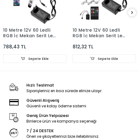
10 Metre 12V 60 Ledli
10 Metre 12V 60 Ledli
RGB İç Mekan Şerit Led
RGB İç Mekan Şerit Led
5A Priz Tipi Plastik
5A Priz Tipi Plastik
788,43 TL
812,32 TL
Adaptör Bluetoothlu
Adaptör Sese ve
Telefondan Led
Müziğe Duyarlı Led
Kontrol Üniteli Set
Kontrol Üniteli Set
Sepete Ekle
Sepete Ekle
Hızlı Teslimat
Siparişleriniz en kısa sürede elinize ulaşır.
Güvenli Alışveriş
Güvenli ve kolay ödeme sistemi
Geniş Ürün Yelpazesi
Binlerce ürün ve kampanya seçeneği
7 / 24 DESTEK
Öneri ve şikayetlerinizi bize iletebilirsiniz.