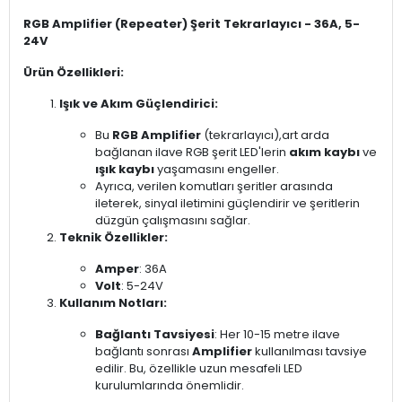
RGB Amplifier (Repeater) Şerit Tekrarlayıcı - 36A, 5-
24V
Ürün Özellikleri:
Işık ve Akım Güçlendirici:
Bu
RGB Amplifier
(tekrarlayıcı),art arda
bağlanan ilave RGB şerit LED'lerin
akım kaybı
ve
ışık kaybı
yaşamasını engeller.
Ayrıca, verilen komutları şeritler arasında
ileterek, sinyal iletimini güçlendirir ve şeritlerin
düzgün çalışmasını sağlar.
Teknik Özellikler:
Amper
: 36A
Volt
: 5-24V
Kullanım Notları:
Bağlantı Tavsiyesi
: Her 10-15 metre ilave
bağlantı sonrası
Amplifier
kullanılması tavsiye
edilir. Bu, özellikle uzun mesafeli LED
kurulumlarında önemlidir.