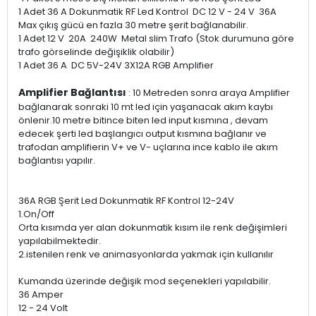
1 Adet 36 A Dokunmatik RF Led Kontrol DC 12 V - 24 V 36A
Max çıkış gücü en fazla 30 metre şerit bağlanabilir.
1 Adet 12 V 20A 240W Metal slim Trafo (Stok durumuna göre
trafo görselinde değişiklik olabilir)
1 Adet 36 A DC 5V-24V 3X12A RGB Amplifier
Amplifier Bağlantısı
: 10 Metreden sonra araya Amplifier
bağlanarak sonraki 10 mt led için yaşanacak akım kaybı
önlenir.10 metre bitince biten led input kısmına , devam
edecek şerti led başlangıcı output kısmına bağlanır ve
trafodan amplifierin V+ ve V- uçlarına ince kablo ile akım
bağlantısı yapılır.
36A RGB Şerit Led Dokunmatik RF Kontrol 12-24V
1.On/Off
Orta kısımda yer alan dokunmatik kısım ile renk değişimleri
yapılabilmektedir.
2.istenilen renk ve animasyonlarda yakmak için kullanılır
Kumanda üzerinde değişik mod seçenekleri yapılabilir.
36 Amper
12 - 24 Volt