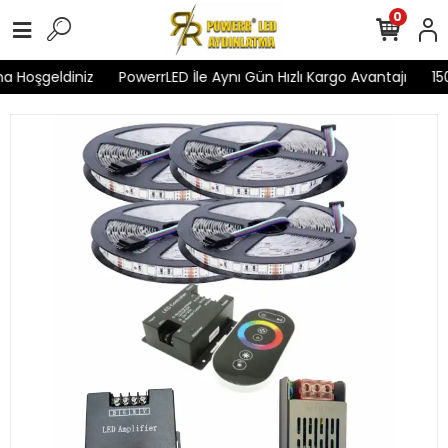
0
 Hoşgeldiniz
PowerrLED İle Aynı Gün Hızlı Kargo Avantajı
1500