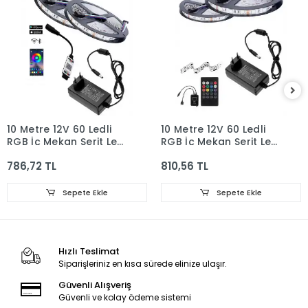
10 Metre 12V 60 Ledli
10 Metre 12V 60 Ledli
RGB İç Mekan Şerit Led
RGB İç Mekan Şerit Led
5A Priz Tipi Plastik
5A Priz Tipi Plastik
786,72 TL
810,56 TL
Adaptör Bluetoothlu
Adaptör Sese ve
Telefondan Led
Müziğe Duyarlı Led
Kontrol Üniteli Set
Kontrol Üniteli Set
Sepete Ekle
Sepete Ekle
Hızlı Teslimat
Siparişleriniz en kısa sürede elinize ulaşır.
Güvenli Alışveriş
Güvenli ve kolay ödeme sistemi