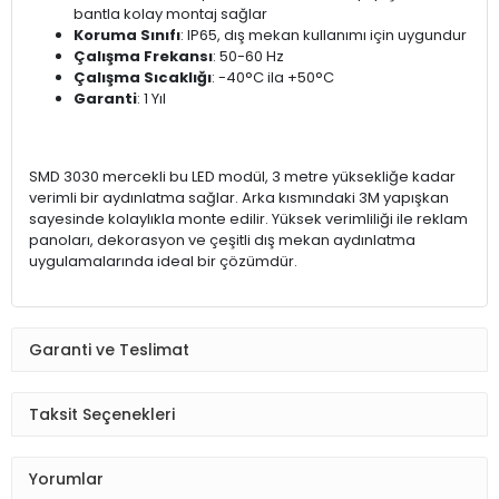
bantla kolay montaj sağlar
Koruma Sınıfı
: IP65, dış mekan kullanımı için uygundur
Çalışma Frekansı
: 50-60 Hz
Çalışma Sıcaklığı
: -40°C ila +50°C
Garanti
: 1 Yıl
SMD 3030 mercekli bu LED modül, 3 metre yüksekliğe kadar
verimli bir aydınlatma sağlar. Arka kısmındaki 3M yapışkan
sayesinde kolaylıkla monte edilir. Yüksek verimliliği ile reklam
panoları, dekorasyon ve çeşitli dış mekan aydınlatma
uygulamalarında ideal bir çözümdür.
Garanti ve Teslimat
Taksit Seçenekleri
Yorumlar