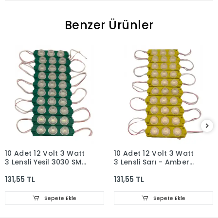
Benzer Ürünler
10 Adet 12 Volt 3 Watt
10 Adet 12 Volt 3 Watt
3 Lensli Yeşil 3030 SMD
3 Lensli Sarı - Amber
Led Modül IP65
3030 SMD Led Modül
131,55 TL
131,55 TL
IP65
Sepete Ekle
Sepete Ekle