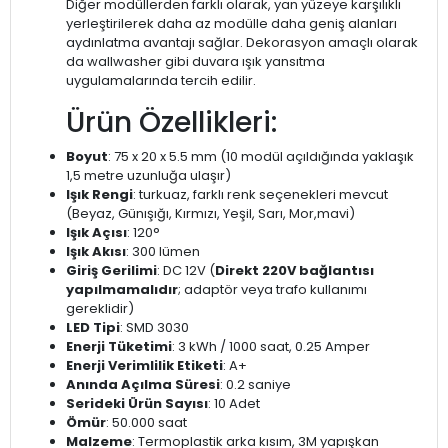
Diğer modüllerden farklı olarak, yan yüzeye karşılıklı
yerleştirilerek daha az modülle daha geniş alanları
aydınlatma avantajı sağlar. Dekorasyon amaçlı olarak
da wallwasher gibi duvara ışık yansıtma
uygulamalarında tercih edilir.
Ürün Özellikleri:
Boyut
: 75 x 20 x 5.5 mm (10 modül açıldığında yaklaşık
1,5 metre uzunluğa ulaşır)
Işık Rengi
: turkuaz, farklı renk seçenekleri mevcut
(Beyaz, Günışığı, Kırmızı, Yeşil, Sarı, Mor,mavi)
Işık Açısı
: 120°
Işık Akısı
: 300 lümen
Giriş Gerilimi
: DC 12V (
Direkt 220V bağlantısı
yapılmamalıdır
; adaptör veya trafo kullanımı
gereklidir)
LED Tipi
: SMD 3030
Enerji Tüketimi
: 3 kWh / 1000 saat, 0.25 Amper
Enerji Verimlilik Etiketi
: A+
Anında Açılma Süresi
: 0.2 saniye
Serideki Ürün Sayısı
: 10 Adet
Ömür
: 50.000 saat
Malzeme
: Termoplastik arka kısım, 3M yapışkan