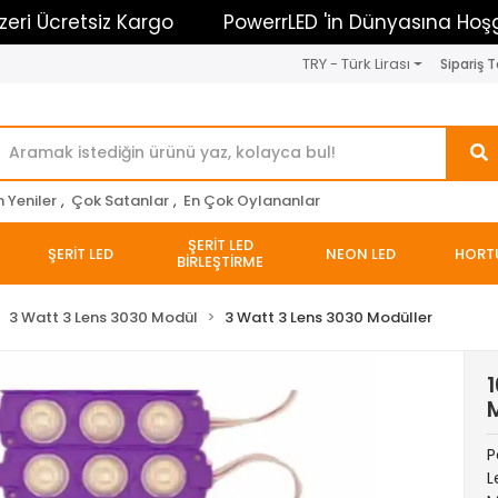
retsiz Kargo
PowerrLED 'in Dünyasına Hoşgeldiniz
TRY - Türk Lirası
Sipariş T
n Yeniler
,
Çok Satanlar
,
En Çok Oylananlar
ŞERİT LED
ŞERİT LED
NEON LED
HORT
BİRLEŞTİRME
3 Watt 3 Lens 3030 Modül
3 Watt 3 Lens 3030 Modüller
1
P
L