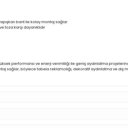
yapışkan bant ile kolay montaj sağlar
ve toza karşı dayanıklıdır
sek performansı ve enerji verimliliği ile geniş aydınlatma projeleri
ntaj sağlar, böylece tabela reklamcılığı, dekoratif aydınlatma ve dış m