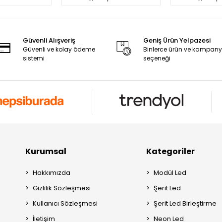
Güvenli Alışveriş
Geniş Ürün Yelpazesi
Güvenli ve kolay ödeme
Binlerce ürün ve kampan
sistemi
seçeneği
Kurumsal
Kategoriler
Hakkımızda
Modül Led
Gizlilik Sözleşmesi
Şerit Led
Kullanıcı Sözleşmesi
Şerit Led Birleştirme
İletişim
Neon Led