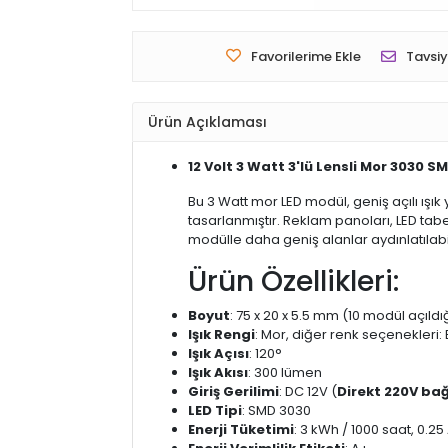
Favorilerime Ekle
Tavsiy
Ürün Açıklaması
12 Volt 3 Watt 3'lü Lensli Mor 3030 S
Bu 3 Watt mor LED modül, geniş açılı ışık
tasarlanmıştır. Reklam panoları, LED tab
modülle daha geniş alanlar aydınlatılabi
Ürün Özellikleri:
Boyut
: 75 x 20 x 5.5 mm (10 modül açıld
Işık Rengi
: Mor, diğer renk seçenekleri: 
Işık Açısı
: 120°
Işık Akısı
: 300 lümen
Giriş Gerilimi
: DC 12V (
Direkt 220V ba
LED Tipi
: SMD 3030
Enerji Tüketimi
: 3 kWh / 1000 saat, 0.2