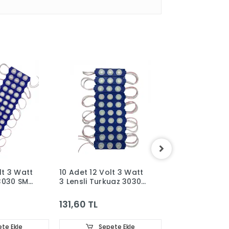
lt 3 Watt
10 Adet 12 Volt 3 Watt
10 Adet 12 Vol
 3030 SMD
3 Lensli Turkuaz 3030
3 Lensli Mavi 
65
SMD Led Modül IP65
Led Modül IP6
131,60 TL
131,60 TL
te Ekle
Sepete Ekle
Sepet