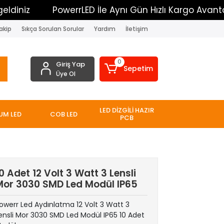
PowerrLED İle Aynı Gün Hızlı Kargo Avantajı
akip
Sıkça Sorulan Sorular
Yardım
İletişim
0
Giriş Yap
Sepetim
Üye Ol
LED DİZGİLİ HAZIR
UM LED
COB LED
PCB
0 Adet 12 Volt 3 Watt 3 Lensli
Mor 3030 SMD Led Modül IP65
owerr Led Aydınlatma 12 Volt 3 Watt 3
ensli Mor 3030 SMD Led Modül IP65 10 Adet