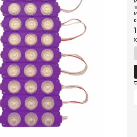
M
M
K
1