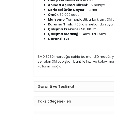
Enerji Verimlilik Etiketi
: A+
Anında Açılma Süresi
: 0.2 saniye
Serideki Ürün Sayısı
: 10 Adet
Ömür
: 50.000 saat
Malzeme
: Termoplastik arka kısım, 3M 
Koruma Sınıfı
: IP65, dış mekanda suya 
Çalışma Frekansı
: 50-60 Hz
Çalışma Sıcaklığı
: -40°C ila +50°C
Garanti
: 1 Yıl
SMD 3030 merceğe sahip bu mor LED modül, yük
yer alan 3M yapışkan bant ile hızlı ve kolay mo
kullanım sağlar.
Garanti ve Teslimat
Taksit Seçenekleri