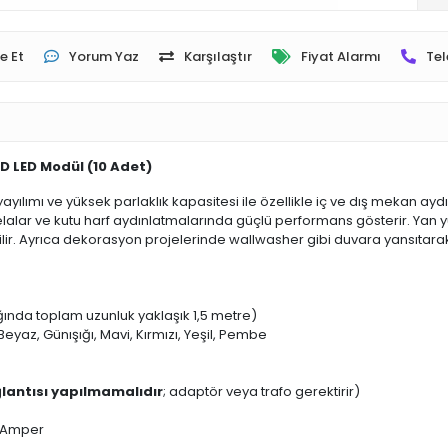
e Et
Yorum Yaz
Karşılaştır
Fiyat Alarmı
Tel
MD LED Modül (10 Adet)
 yayılımı ve yüksek parlaklık kapasitesi ile özellikle iç ve dış mekan a
elalar ve kutu harf aydınlatmalarında güçlü performans gösterir. Yan 
lir. Ayrıca dekorasyon projelerinde wallwasher gibi duvara yansıtarak
ığında toplam uzunluk yaklaşık 1,5 metre)
Beyaz, Günışığı, Mavi, Kırmızı, Yeşil, Pembe
ğlantısı yapılmamalıdır
; adaptör veya trafo gerektirir)
5 Amper