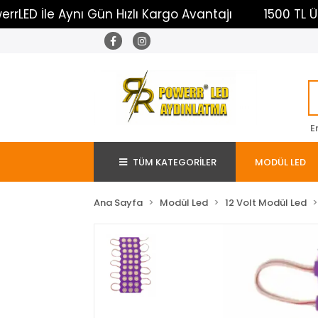
le Aynı Gün Hızlı Kargo Avantajı
1500 TL Üzeri Üc
E
TÜM KATEGORİLER
MODÜL LED
Ana Sayfa
Modül Led
12 Volt Modül Led