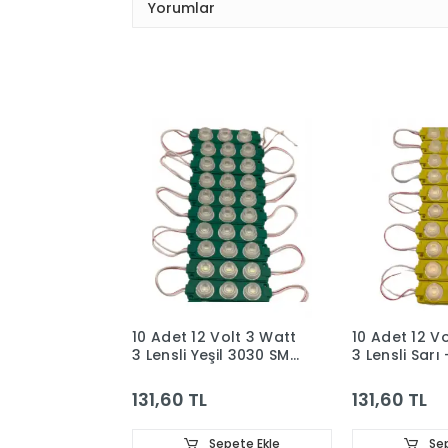
Yorumlar
10 Adet 12 Volt 3 Watt
10 Adet 12 V
3 Lensli Yeşil 3030 SMD
3 Lensli Sar
Led Modül IP65
3030 SMD Le
IP65
131,60 TL
131,60 TL
Sepete Ekle
Sep