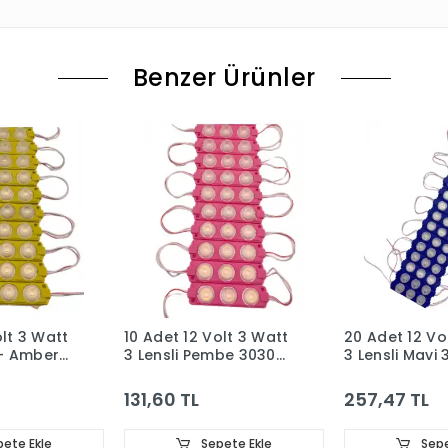
Benzer Ürünler
olt 3 Watt
10 Adet 12 Volt 3 Watt
20 Adet 12 Vo
ı - Amber
3 Lensli Pembe 3030
3 Lensli Mavi
d Modül
SMD Led Modül IP65
Led Modül IP
131,60 TL
257,47 TL
ete Ekle
Sepete Ekle
Sepe