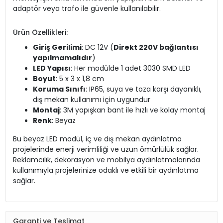
adaptör veya trafo ile güvenle kullanılabilir.
Ürün Özellikleri:
Giriş Gerilimi
: DC 12V (
Direkt 220V bağlantısı
yapılmamalıdır
)
LED Yapısı
: Her modülde 1 adet 3030 SMD LED
Boyut
: 5 x 3 x 1,8 cm
Koruma Sınıfı
: IP65, suya ve toza karşı dayanıklı,
dış mekan kullanımı için uygundur
Montaj
: 3M yapışkan bant ile hızlı ve kolay montaj
Renk
: Beyaz
Bu beyaz LED modül, iç ve dış mekan aydınlatma
projelerinde enerji verimliliği ve uzun ömürlülük sağlar.
Reklamcılık, dekorasyon ve mobilya aydınlatmalarında
kullanımıyla projelerinize odaklı ve etkili bir aydınlatma
sağlar.
Garanti ve Teslimat