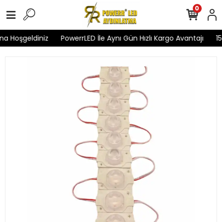
0
a Hoşgeldiniz
PowerrLED İle Aynı Gün Hızlı Kargo Avantajı
15