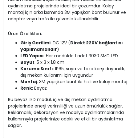
aydınlatma projelerinde ideal bir çözümdür. Kolay
montaj için arka kısmında 3M yapışkan bant bulunur ve
adaptör veya trafo ile güvenle kullanılabilir.
Ürün Özellikleri:
Giriş Gerilimi
: DC 12V (
Direkt 220V bağlantısı
yapılmamalıdır
)
LED Yapısı
: Her modülde 1 adet 3030 SMD LED
Boyut
: 5 x 3 x 1,8 cm
Koruma Sınıfı
: IP65, suya ve toza karşı dayanıklı,
dış mekan kullanımı için uygundur
Montaj
: 3M yapışkan bant ile hızlı ve kolay montaj
Renk
: Beyaz
Bu beyaz LED modül, iç ve dış mekan aydınlatma
projelerinde enerji verimliliği ve uzun ömürlülük sağlar.
Reklamcılık, dekorasyon ve mobilya aydınlatmalarında
kullanımıyla projelerinize odaklı ve etkili bir aydınlatma
sağlar.