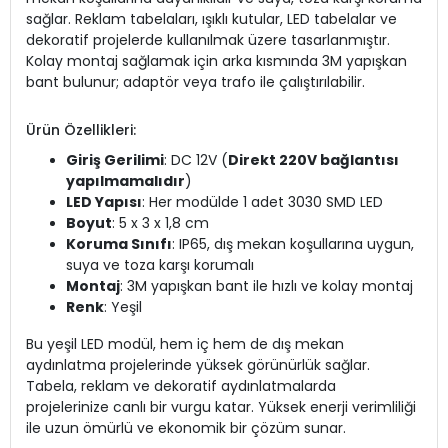
sağlar. Reklam tabelaları, ışıklı kutular, LED tabelalar ve
dekoratif projelerde kullanılmak üzere tasarlanmıştır.
Kolay montaj sağlamak için arka kısmında 3M yapışkan
bant bulunur; adaptör veya trafo ile çalıştırılabilir.
Ürün Özellikleri:
Giriş Gerilimi
: DC 12V (
Direkt 220V bağlantısı
yapılmamalıdır
)
LED Yapısı
: Her modülde 1 adet 3030 SMD LED
Boyut
: 5 x 3 x 1,8 cm
Koruma Sınıfı
: IP65, dış mekan koşullarına uygun,
suya ve toza karşı korumalı
Montaj
: 3M yapışkan bant ile hızlı ve kolay montaj
Renk
: Yeşil
Bu yeşil LED modül, hem iç hem de dış mekan
aydınlatma projelerinde yüksek görünürlük sağlar.
Tabela, reklam ve dekoratif aydınlatmalarda
projelerinize canlı bir vurgu katar. Yüksek enerji verimliliği
ile uzun ömürlü ve ekonomik bir çözüm sunar.