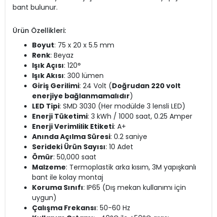
bant bulunur.
Ürün Özellikleri:
Boyut
: 75 x 20 x 5.5 mm
Renk
: Beyaz
Işık Açısı
: 120°
Işık Akısı
: 300 lümen
Giriş Gerilimi
: 24 Volt (
Doğrudan 220 volt
enerjiye bağlanmamalıdır
)
LED Tipi
: SMD 3030 (Her modülde 3 lensli LED)
Enerji Tüketimi
: 3 kWh / 1000 saat, 0.25 Amper
Enerji Verimlilik Etiketi
: A+
Anında Açılma Süresi
: 0.2 saniye
Serideki Ürün Sayısı
: 10 Adet
Ömür
: 50,000 saat
Malzeme
: Termoplastik arka kısım, 3M yapışkanlı
bant ile kolay montaj
Koruma Sınıfı
: IP65 (Dış mekan kullanımı için
uygun)
Çalışma Frekansı
: 50-60 Hz