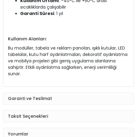
Kullanım Ortamı
: -40°C ile +50°C arası
sıcaklıklarda çalışabilir
Garanti Süresi
: 1 yıl
Kullanım Alanları:
Bu modüller, tabela ve reklam panoları, ışıklı kutular, LED
tabelalar, kutu harf aydınlatmaları, dekoratif aydınlatma
ve mobilya projeleri gibi geniş uygulama alanlarına
sahiptir. Etkili aydınlatma sağlarken, enerji verimliliği
sunar.
Garanti ve Teslimat
Taksit Seçenekleri
Yorumlar