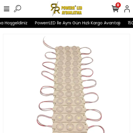
0
 Hoşgeldiniz
PowerrLED İle Aynı Gün Hızlı Kargo Avantajı
1500