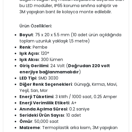
bu LED modüller, IP65 koruma sınıfına sahiptir ve
3M yapışkan bant ile kolayca monte edilebilir.
Ürün Özellikleri:
Boyut
: 75 x 20 x 5.5 mm (10 adet ürün açıldığında
toplam uzunluk yaklaşık 1,5 metre)
Renk
: Pembe
Işık Açısı
: 120°
Işık Akısı
: 300 lümen
Giriş Gerilimi
: 24 Volt (
Doğrudan 220 volt
enerjiye bağlanmamalıdır
)
LED Tipi
: SMD 3030
Diğer Renk Seçenekleri
: Günışığı, Kırmızı, Mavi,
Yeşil, Sarı, Mor
Enerji Tüketimi
: 3 kWh / 1000 saat, 0.25 Amper
Enerji Verimlilik Etiketi
: A+
Anında Açılma Süresi
: 0.2 saniye
Serideki Ürün Sayısı
: 10 adet
Ömür
: 50,000 saat
Malzeme
: Termoplastik arka kısım, 3M yapışkan