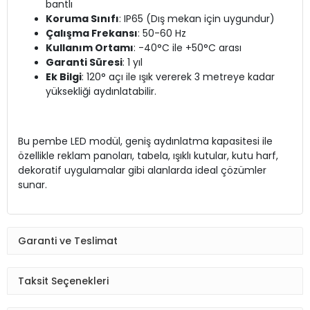
bantlı
Koruma Sınıfı
: IP65 (Dış mekan için uygundur)
Çalışma Frekansı
: 50-60 Hz
Kullanım Ortamı
: -40°C ile +50°C arası
Garanti Süresi
: 1 yıl
Ek Bilgi
: 120° açı ile ışık vererek 3 metreye kadar
yüksekliği aydınlatabilir.
Bu pembe LED modül, geniş aydınlatma kapasitesi ile
özellikle reklam panoları, tabela, ışıklı kutular, kutu harf,
dekoratif uygulamalar gibi alanlarda ideal çözümler
sunar.
Garanti ve Teslimat
Taksit Seçenekleri