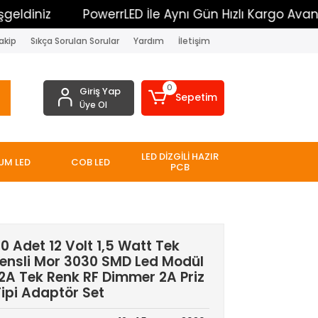
iz
PowerrLED İle Aynı Gün Hızlı Kargo Avantajı
akip
Sıkça Sorulan Sorular
Yardım
İletişim
0
Giriş Yap
Sepetim
Üye Ol
LED DİZGİLİ HAZIR
UM LED
COB LED
PCB
0 Adet 12 Volt 1,5 Watt Tek
Lensli Mor 3030 SMD Led Modül
2A Tek Renk RF Dimmer 2A Priz
ipi Adaptör Set