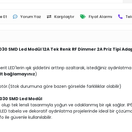
e Et
Yorum Yaz
Karşılaştır
Fiyat Alarmı
Tel
 3030 SMD Led Modül 12A Tek Renk RF Dimmer 2A Priz Tipi Ada
it LED'lerin ışık şiddetini arttırıp azaltarak, istediğiniz aydınlat
olt bağlamayınız
)
ptör.(Stok durumuna göre bazen görselde farklılıklar olabilir)
 3030 SMD Led Modül
olup tek lensli tasarımıyla yoğun ve odaklanmış bir ışık sağlar. I
ar, LED tabela ve dekoratif aydınlatma projelerinde ideal bir çözü
ile güvenle kullanılabilir.