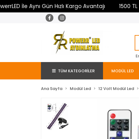
 İle Aynı Gün Hızlı Kargo Avantajı
1500 TL Üzeri Ü
E
TÜM KATEGORİLER
MODÜL LED
Ana Sayfa
Modül Led
12 Volt Modül Led