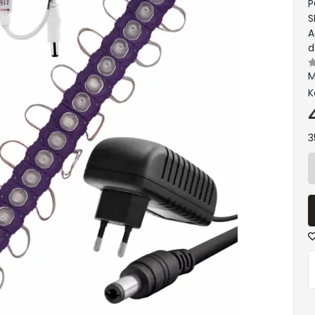
P
S
A
d
M
K
3