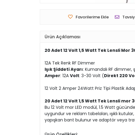
Favorilerime Ekle
Tavsiy
Ürün Açıklaması
20 Adet 12 Volt 1,5 Watt Tek Lensli Mor
12A Tek Renk RF Dimmer
Işık Şiddeti Ayarı
: Kumandalı RF dimmer, şer
Amper
: 12A
Volt
: 3-30 Volt (
Direkt 220 V
12 Volt 2 Amper 24Watt Priz Tipi Plastik Ada
20 Adet 12 Volt 1,5 Watt Tek Lensli mor
Bu 12 Volt mor LED modül, 1.5 Watt gücünde 
uygundur ve reklam tabelaları, ışıklı kutul
yapışkan bant bulunur ve adaptör veya trafo 
Ürün Özellikleri: