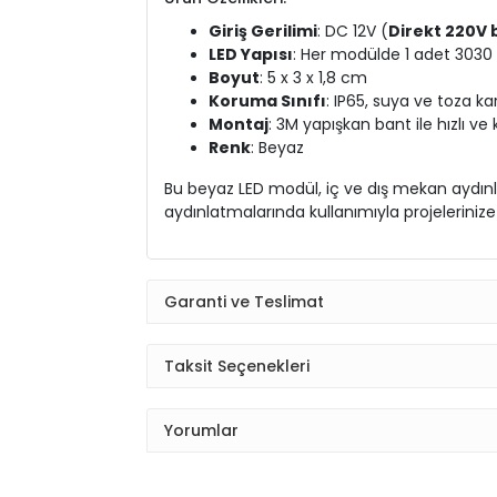
Giriş Gerilimi
: DC 12V (
Direkt 220V 
LED Yapısı
: Her modülde 1 adet 3030
Boyut
: 5 x 3 x 1,8 cm
Koruma Sınıfı
: IP65, suya ve toza ka
Montaj
: 3M yapışkan bant ile hızlı v
Renk
: Beyaz
Bu beyaz LED modül, iç ve dış mekan aydınla
aydınlatmalarında kullanımıyla projelerinize 
Garanti ve Teslimat
Taksit Seçenekleri
Yorumlar