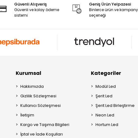
Güvenli Alışveriş
Geniş Ürün Yelpazesi
Güvenli ve kolay ödeme
Binlerce ürün ve kampan
sistemi
seçeneği
Kurumsal
Kategoriler
Hakkımızda
Modül Led
Gizlilik Sözleşmesi
Şerit Led
Kullanıcı Sözleşmesi
Şerit Led Birleştirme
İletişim
Neon Led
Kargo ve Taşıma Bilgileri
Hortum Led
İptal ve İade Koşulları