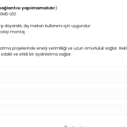
bağlantısı yapılmamalıdır
)
 SMD LED
rşı dayanıklı, dış mekan kullanımı için uygundur
e kolay montaj
tma projelerinde enerji verimliliği ve uzun ömürlülük sağlar. Re
odaklı ve etkili bir aydınlatma sağlar.