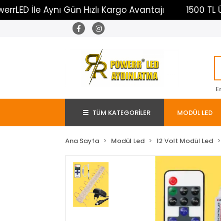
İle Aynı Gün Hızlı Kargo Avantajı
1500 TL Üzeri Ü
E
TÜM KATEGORİLER
MODÜL LED
Ana Sayfa
Modül Led
12 Volt Modül Led