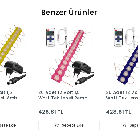
Benzer Ürünler
lt 1,5
20 Adet 12 Volt 1,5
20 Adet 12 Vol
nsli Amber
Watt Tek Lensli Pembe
Watt Tek Lens
d Modül
3030 SMD Led Modül
Turkuaz 3030
 RF
12A Tek Renk RF
Modül 12A Te
428,81 TL
428,81 TL
iz Tipi
Dimmer 2A Priz Tipi
Dimmer 2A Pri
Adaptör Set
Adaptör Set
ete Ekle
Sepete Ekle
Sepe