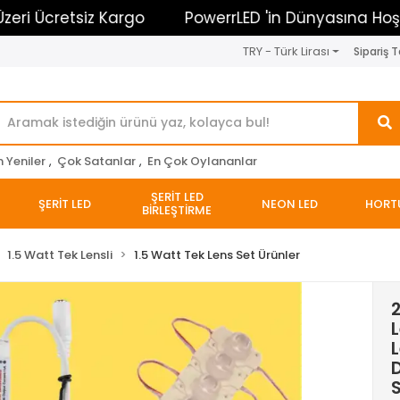
cretsiz Kargo
PowerrLED 'in Dünyasına Hoşgeldini
TRY - Türk Lirası
Sipariş T
n Yeniler
,
Çok Satanlar
,
En Çok Oylananlar
ŞERİT LED
ŞERİT LED
NEON LED
HORT
BİRLEŞTİRME
1.5 Watt Tek Lensli
1.5 Watt Tek Lens Set Ürünler
2
L
D