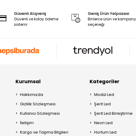
Güvenli Alışveriş
Geniş Ürün Yelpazesi
Güvenli ve kolay ödeme
Binlerce ürün ve kampan
sistemi
seçeneği
Kurumsal
Kategoriler
Hakkımızda
Modül Led
Gizlilik Sözleşmesi
Şerit Led
Kullanıcı Sözleşmesi
Şerit Led Birleştirme
İletişim
Neon Led
Kargo ve Taşıma Bilgileri
Hortum Led