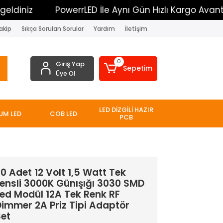
z
PowerrLED İle Aynı Gün Hızlı Kargo Avantajı
akip
Sıkça Sorulan Sorular
Yardım
İletişim
0
Giriş Yap
Sepetim
Üye Ol
LED DİZGİLİ HAZIR
UM LED
COB LED
PCB
0 Adet 12 Volt 1,5 Watt Tek
ensli 3000K Günışığı 3030 SMD
Led Modül 12A Tek Renk RF
immer 2A Priz Tipi Adaptör
Set