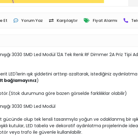
e Et
Yorum Yaz
Karşılaştır
Fiyat Alarmı
Tel
ünışığı 3030 SMD Led Modül 12A Tek Renk RF Dimmer 2A Priz Tipi A
it LED'lerin ışık şiddetini arttırıp azaltarak, istediğiniz aydınlat
olt bağlamayınız
)
ptör.(Stok durumuna göre bazen görselde farklılıklar olabilir)
ünışığı 3030 SMD Led Modül
t gücünde olup tek lensli tasarımıyla yoğun ve odaklanmış bir ışı
şıklı kutular, LED tabela ve dekoratif aydınlatma projelerinde ide
r veya trafo ile güvenle kullanılabilir.