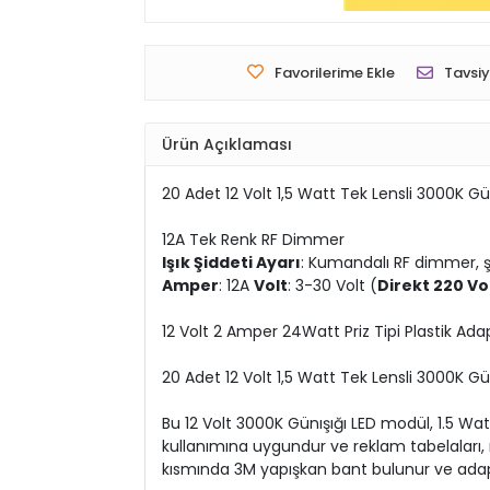
Favorilerime Ekle
Tavsiy
Ürün Açıklaması
20 Adet 12 Volt 1,5 Watt Tek Lensli 3000K G
12A Tek Renk RF Dimmer
Işık Şiddeti Ayarı
: Kumandalı RF dimmer, şer
Amper
: 12A
Volt
: 3-30 Volt (
Direkt 220 V
12 Volt 2 Amper 24Watt Priz Tipi Plastik Ada
20 Adet 12 Volt 1,5 Watt Tek Lensli 3000K G
Bu 12 Volt 3000K Günışığı LED modül, 1.5 Wat
kullanımına uygundur ve reklam tabelaları, ı
kısmında 3M yapışkan bant bulunur ve adaptö