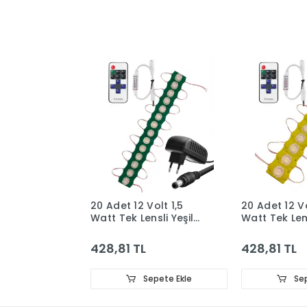
20 Adet 12 Volt 1,5
20 Adet 12 Vo
Watt Tek Lensli Yeşil
Watt Tek Le
3030 SMD Led Modül
3030 SMD Le
12A Tek Renk RF
12A Tek Renk
428,81 TL
428,81 TL
Dimmer 2A Priz Tipi
Dimmer 2A Pr
Adaptör Set
Adaptör Set
Sepete Ekle
Sep