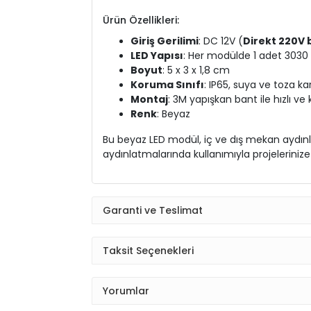
Ürün Özellikleri:
Giriş Gerilimi
: DC 12V (
Direkt 220V 
LED Yapısı
: Her modülde 1 adet 3030
Boyut
: 5 x 3 x 1,8 cm
Koruma Sınıfı
: IP65, suya ve toza ka
Montaj
: 3M yapışkan bant ile hızlı v
Renk
: Beyaz
Bu beyaz LED modül, iç ve dış mekan aydınla
aydınlatmalarında kullanımıyla projelerinize 
Garanti ve Teslimat
Taksit Seçenekleri
Yorumlar