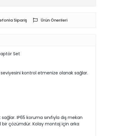
efonla Sipariş
Ürün Önerileri
daptör Set
ma seviyesini kontrol etmenize olanak sağlar.
k sağlar. IP65 koruma sınıfıyla dış mekan
al bir çözümdür. Kolay montaj için arka