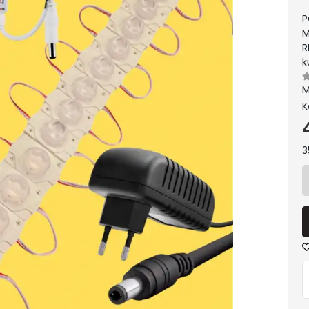
P
M
R
k
M
K
3