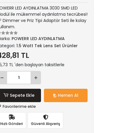
OWERR LED AYDINLATMA 3030 SMD LED
odül ile mükemmel aydınlatma tecrübesi!
F Dimmer ve Priz Tipi Adaptör Seti ile kolay
ullanım.
arka:
POWERR LED AYDINLATMA
ategori:
1.5 Watt Tek Lens Set Ürünler
428,81 TL
5,73 TL 'den başlayan taksitlerle
Sepete Ekle
Hemen Al
Favorilerime ekle
Hızlı Gönderi
Güvenli Alışveriş