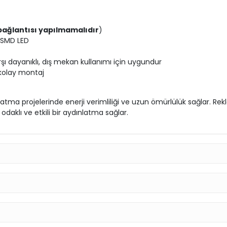
bağlantısı yapılmamalıdır
)
 SMD LED
rşı dayanıklı, dış mekan kullanımı için uygundur
e kolay montaj
tma projelerinde enerji verimliliği ve uzun ömürlülük sağlar. Re
odaklı ve etkili bir aydınlatma sağlar.