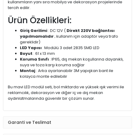
kullanımların yanı sıra mobilya ve dekorasyon projelerinde
tercih edilir.
Ürün Özellikleri:
Giriş Gerilimi
: DC 12V (
Direkt 220V bağlantısı
yapılmamalıdır
; kullanım için adaptör veya trafo
gereklidir)
LED Yapısı
: Modülü 3 adet 2835 SMD LED
Boyut
: 61 x 13 mm
Koruma Sınıfı
: IP65, dış mekan koşullarına dayanıklı,
suya ve toza karşı koruma sağlar
Montaj
: Arka ayarlanabilir 3M yapışkan bant ile
kolayca monte edilebilir
Bu mavi LED modül seti, bol miktarda ve yüksek ışık verimi ile
reklamcılık, dekorasyon ve diğer iç ve dış mekan
aydınlatmalarında güvenilir bir çözüm sunar.
Garanti ve Teslimat