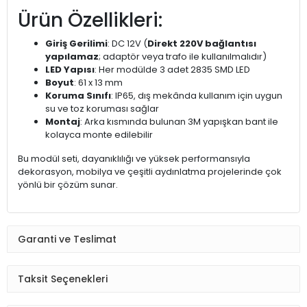
Ürün Özellikleri:
Giriş Gerilimi
: DC 12V (
Direkt 220V bağlantısı
yapılamaz
; adaptör veya trafo ile kullanılmalıdır)
LED Yapısı
: Her modülde 3 adet 2835 SMD LED
Boyut
: 61 x 13 mm
Koruma Sınıfı
: IP65, dış mekânda kullanım için uygun
su ve toz koruması sağlar
Montaj
: Arka kısmında bulunan 3M yapışkan bant ile
kolayca monte edilebilir
Bu modül seti, dayanıklılığı ve yüksek performansıyla
dekorasyon, mobilya ve çeşitli aydınlatma projelerinde çok
yönlü bir çözüm sunar.
Garanti ve Teslimat
Taksit Seçenekleri