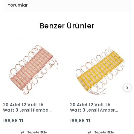
Yorumlar
Benzer Ürünler
20 Adet 12 Volt 1.5
20 Adet 12 Volt 1.5
Watt 3 Lensli Pembe
Watt 3 Lensli Amber
2835 SMD Led Modül
2835 SMD Led Modül
166,88 TL
166,88 TL
IP65 Modül
IP65 Modül
Sepete Ekle
Sepete Ekle