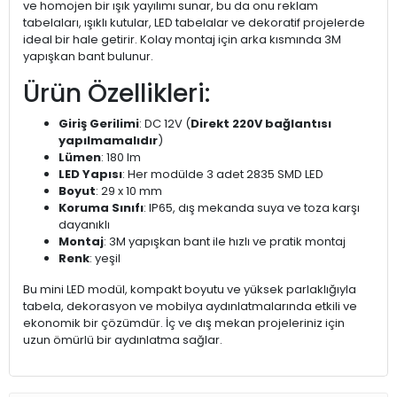
ve homojen bir ışık yayılımı sunar, bu da onu reklam
tabelaları, ışıklı kutular, LED tabelalar ve dekoratif projelerde
ideal bir hale getirir. Kolay montaj için arka kısmında 3M
yapışkan bant bulunur.
Ürün Özellikleri:
Giriş Gerilimi
: DC 12V (
Direkt 220V bağlantısı
yapılmamalıdır
)
Lümen
: 180 lm
LED Yapısı
: Her modülde 3 adet 2835 SMD LED
Boyut
: 29 x 10 mm
Koruma Sınıfı
: IP65, dış mekanda suya ve toza karşı
dayanıklı
Montaj
: 3M yapışkan bant ile hızlı ve pratik montaj
Renk
: yeşil
Bu mini LED modül, kompakt boyutu ve yüksek parlaklığıyla
tabela, dekorasyon ve mobilya aydınlatmalarında etkili ve
ekonomik bir çözümdür. İç ve dış mekan projeleriniz için
uzun ömürlü bir aydınlatma sağlar.