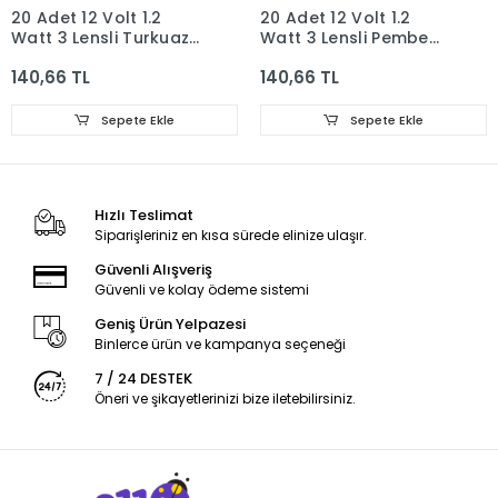
20 Adet 12 Volt 1.2
20 Adet 12 Volt 1.2
Watt 3 Lensli Turkuaz
Watt 3 Lensli Pembe
2835 SMD Led Modül
2835 SMD Led Modül
140,66 TL
140,66 TL
IP65
IP65
Sepete Ekle
Sepete Ekle
Hızlı Teslimat
Siparişleriniz en kısa sürede elinize ulaşır.
Güvenli Alışveriş
Güvenli ve kolay ödeme sistemi
Geniş Ürün Yelpazesi
Binlerce ürün ve kampanya seçeneği
7 / 24 DESTEK
Öneri ve şikayetlerinizi bize iletebilirsiniz.