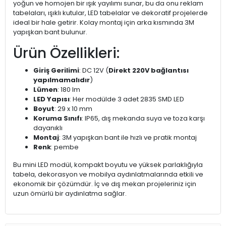
yoğun ve homojen bir ışık yayılımı sunar, bu da onu reklam
tabelaları, ışıklı kutular, LED tabelalar ve dekoratif projelerde
ideal bir hale getirir. Kolay montaj için arka kısmında 3M
yapışkan bant bulunur.
Ürün Özellikleri:
Giriş Gerilimi
: DC 12V (
Direkt 220V bağlantısı
yapılmamalıdır
)
Lümen
: 180 lm
LED Yapısı
: Her modülde 3 adet 2835 SMD LED
Boyut
: 29 x 10 mm
Koruma Sınıfı
: IP65, dış mekanda suya ve toza karşı
dayanıklı
Montaj
: 3M yapışkan bant ile hızlı ve pratik montaj
Renk
: pembe
Bu mini LED modül, kompakt boyutu ve yüksek parlaklığıyla
tabela, dekorasyon ve mobilya aydınlatmalarında etkili ve
ekonomik bir çözümdür. İç ve dış mekan projeleriniz için
uzun ömürlü bir aydınlatma sağlar.