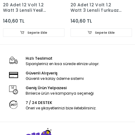
20 Adet 12 Volt 1.2
20 Adet 12 Volt 1.2
Watt 3 Lensli Yeşil
Watt 3 Lensli Turkuaz
2835 SMD Led Modül
2835 SMD Led Modül
140,60 TL
140,60 TL
IP65
IP65
Sepete Ekle
Sepete Ekle
Hızlı Teslimat
Siparişleriniz en kısa sürede elinize ulaşır.
Güvenli Alışveriş
Güvenli ve kolay ödeme sistemi
Geniş Ürün Yelpazesi
Binlerce ürün ve kampanya seçeneği
7 / 24 DESTEK
Öneri ve şikayetlerinizi bize iletebilirsiniz.