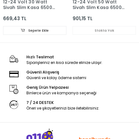
12-24 Volt 30 Watt
12-24 Volt 50 Watt
Siyah Slim Kasa 6500K
Siyah Slim Kasa 6500K
Beyaz Işık IP 65 Led
Beyaz Işık IP 65 Led
669,43 TL
901,15 TL
Projektör
Projektör
Sepete Ekle
Stokta Yok
Hızlı Teslimat
Siparişleriniz en kısa sürede elinize ulaşır.
Güvenli Alışveriş
Güvenli ve kolay ödeme sistemi
Geniş Ürün Yelpazesi
Binlerce ürün ve kampanya seçeneği
7 / 24 DESTEK
Öneri ve şikayetlerinizi bize iletebilirsiniz.