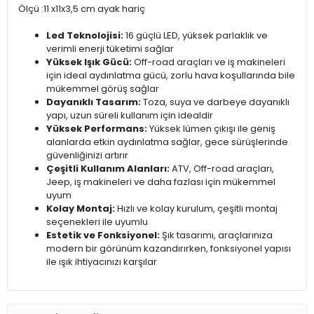
Ölçü :11 x11x3,5 cm ayak hariç
Led Teknolojisi:
16 güçlü LED, yüksek parlaklık ve
verimli enerji tüketimi sağlar
Yüksek Işık Gücü:
Off-road araçları ve iş makineleri
için ideal aydınlatma gücü, zorlu hava koşullarında bile
mükemmel görüş sağlar
Dayanıklı Tasarım:
Toza, suya ve darbeye dayanıklı
yapı, uzun süreli kullanım için idealdir
Yüksek Performans:
Yüksek lümen çıkışı ile geniş
alanlarda etkin aydınlatma sağlar, gece sürüşlerinde
güvenliğinizi artırır
Çeşitli Kullanım Alanları:
ATV, Off-road araçları,
Jeep, iş makineleri ve daha fazlası için mükemmel
uyum
Kolay Montaj:
Hızlı ve kolay kurulum, çeşitli montaj
seçenekleri ile uyumlu
Estetik ve Fonksiyonel:
Şık tasarımı, araçlarınıza
modern bir görünüm kazandırırken, fonksiyonel yapısı
ile ışık ihtiyacınızı karşılar