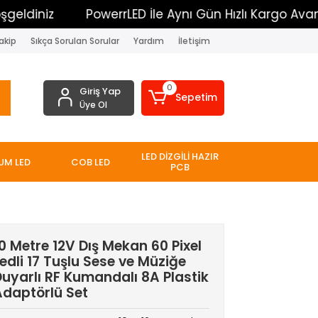
iz
PowerrLED İle Aynı Gün Hızlı Kargo Avantajı
akip
Sıkça Sorulan Sorular
Yardım
İletişim
0
Giriş Yap
Sepetim
Üye Ol
LED DİZGİLİ HAZIR
UM LED
COB LED
PCB
0 Metre 12V Dış Mekan 60 Pixel
edli 17 Tuşlu Sese ve Müziğe
uyarlı RF Kumandalı 8A Plastik
Adaptörlü Set