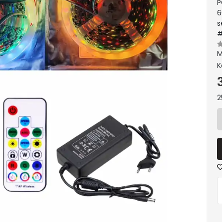
P
6
s
#
M
K
2