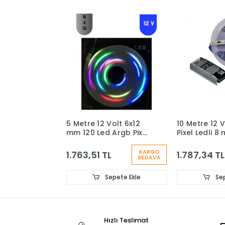
5 Metre 12 Volt 6x12
10 Metre 12 V
mm 120 Led Argb Pixel
Pixel Ledli 
Neon 5A Plastik
Beyaz İç Me
Adaptör 14 Tuş RF
Dokunmatik 
KARGO
1.763,51 TL
1.787,34 TL
BEDAVA
Kumandalı Set
Kontrol Ünite
Trafo Set
Sepete Ekle
Sep
Hızlı Teslimat