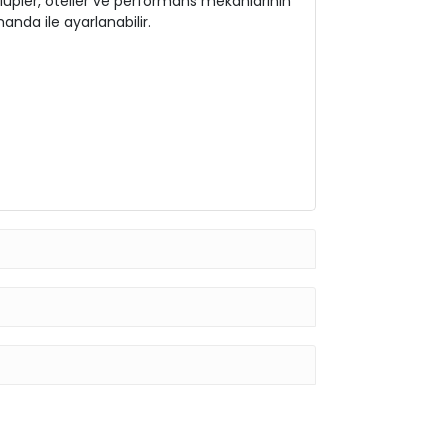
kulüpler, oteller ve performans mekanlarının
manda ile ayarlanabilir.