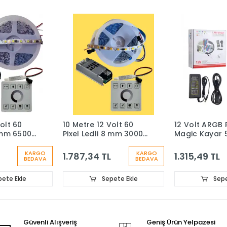
olt 60
10 Metre 12 Volt 60
12 Volt ARGB P
8 mm 6500K
Pixel Ledli 8 mm 3000K
Magic Kayar 
kan Led
Günışığı İç Mekan Led
SMD Dış Meka
Duvar
Dokunmatik Duvar
Metre Şerit 60
KARGO
KARGO
1.787,34 TL
1.315,49 TL
BEDAVA
BEDAVA
si 10A
Kontrol Ünitesi 10A
SET
Trafo Set
ete Ekle
Sepete Ekle
Sepe
Güvenli Alışveriş
Geniş Ürün Yelpazesi