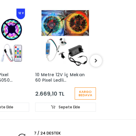
ixel
10 Metre 12V İç Mekan
10 Metre 12V Dı
5050
60 Pixel Ledli
Mekan 60 Pixel 
n 5
Bluetooth Cep
Bluetooth Cep
 Led IP65
Telefonundan
Telefonundan
KARGO
2.669,10 TL
3.002,74 TL
BEDAVA
Kumandalı 5A Priz Tipi
Kumandalı 5A P
Plastik Adaptörlü Set
Plastik Adaptö
te Ekle
Sepete Ekle
Sepet
7 / 24 DESTEK