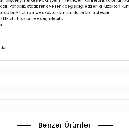
, alışveriş merkezleri, alışveriş merkezleri, konferans salonları, 
r. Parlaklık, statik renk ve renk değişikliği etkileri RF uzaktan ku
7 tuşlu bir RF ultra ince uzaktan kumanda ile kontrol edilir.
 sihirli ışıklar ile eşleştirilebilir.
ir
eder.
Benzer Ürünler