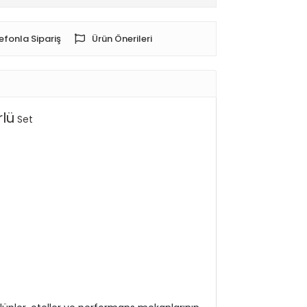
efonla Sipariş
Ürün Önerileri
rlü
Set