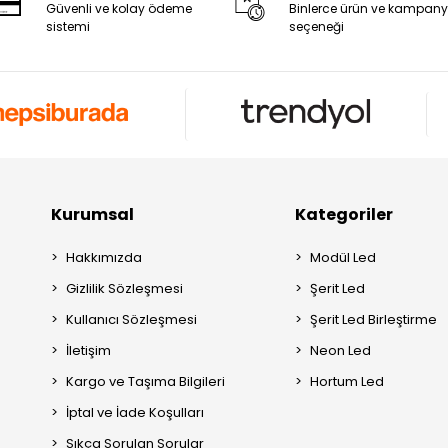
Güvenli ve kolay ödeme
Binlerce ürün ve kampan
sistemi
seçeneği
Kurumsal
Kategoriler
Hakkımızda
Modül Led
Gizlilik Sözleşmesi
Şerit Led
Kullanıcı Sözleşmesi
Şerit Led Birleştirme
İletişim
Neon Led
Kargo ve Taşıma Bilgileri
Hortum Led
İptal ve İade Koşulları
Sıkça Sorulan Sorular