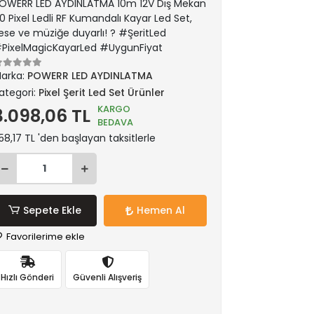
OWERR LED AYDINLATMA 10m 12V Dış Mekan
0 Pixel Ledli RF Kumandalı Kayar Led Set,
ese ve müziğe duyarlı! ? #ŞeritLed
PixelMagicKayarLed #UygunFiyat
arka:
POWERR LED AYDINLATMA
ategori:
Pixel Şerit Led Set Ürünler
KARGO
3.098,06 TL
BEDAVA
58,17 TL 'den başlayan taksitlerle
Sepete Ekle
Hemen Al
Favorilerime ekle
Hızlı Gönderi
Güvenli Alışveriş