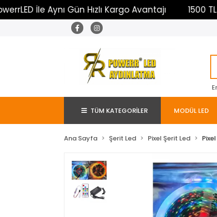
 İle Aynı Gün Hızlı Kargo Avantajı
1500 TL Üzeri Ü
E
TÜM KATEGORİLER
MODÜL LED
Ana Sayfa
Şerit Led
Pixel Şerit Led
Pixel