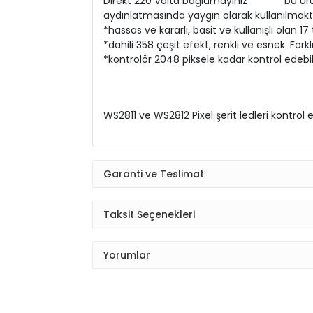
Direkt 220 Volta bağlamayınız *******bu ürün
aydınlatmasında yaygın olarak kullanılmaktadı
*hassas ve kararlı, basit ve kullanışlı olan 1
*dahili 358 çeşit efekt, renkli ve esnek. Farklı LED
*kontrolör 2048 piksele kadar kontrol edebil
WS2811 ve WS2812 Pixel şerit ledleri kontrol 
Garanti ve Teslimat
Taksit Seçenekleri
Yorumlar