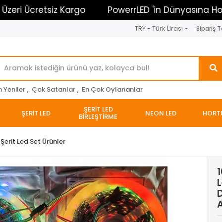
cretsiz Kargo
PowerrLED 'in Dünyasına Hoşgeldin
TRY - Türk Lirası
Sipariş T
n Yeniler
,
Çok Satanlar
,
En Çok Oylananlar
ŞERİT LED
ŞERİT LED
NEON LED
HORT
BİRLEŞTİRME
 Şerit Led Set Ürünler
1
L
D