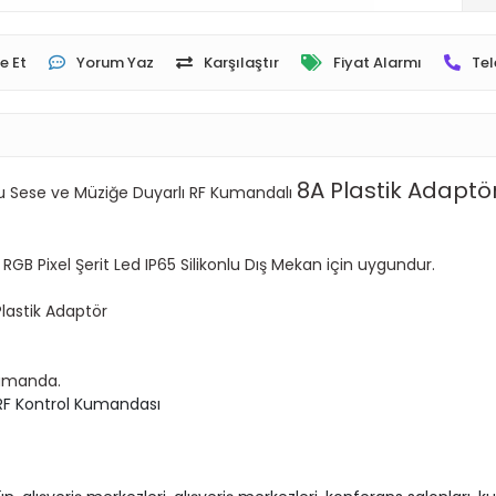
e Et
Yorum Yaz
Karşılaştır
Fiyat Alarmı
Tel
8A Plastik Adaptö
şlu Sese ve Müziğe Duyarlı RF Kumandalı
B Pixel Şerit Led IP65 Silikonlu Dış Mekan için uygundur.
Plastik Adaptör
Kumanda.
 RF Kontrol Kumandası