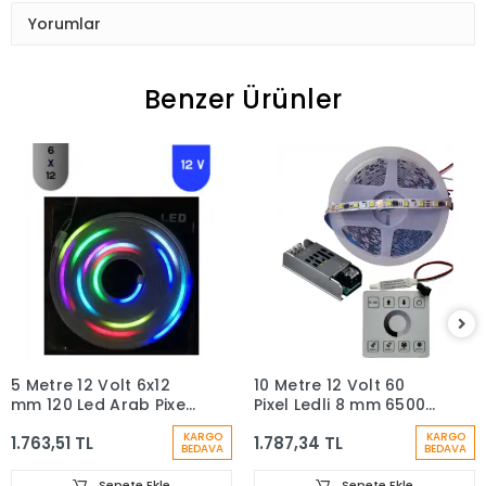
Yorumlar
Benzer Ürünler
5 Metre 12 Volt 6x12
10 Metre 12 Volt 60
mm 120 Led Argb Pixel
Pixel Ledli 8 mm 6500K
Neon 5A Plastik
Beyaz İç Mekan Led
KARGO
KARGO
1.763,51 TL
1.787,34 TL
Adaptör 14 Tuş RF
Dokunmatik Duvar
BEDAVA
BEDAVA
Kumandalı Set
Kontrol Ünitesi 10A
Trafo Set
Sepete Ekle
Sepete Ekle