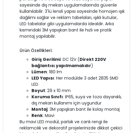
sayesinde dış mekan uygulamalarında güvenle
kullanılabilir. 3'lü lensli yapısı sayesinde homojen ışık
dağılımı sağlar ve reklam tabelaları, ışıklı kutular,
LED tabelalar gibi uygulamalarda idealdir. Arka
kısmındaki 3M yapışkan bant ile hızlı ve pratik
montaj yapılabilir.
Ürün Özellikleri:
Giriş Gerilimi
: DC 12V (
Direkt 220V
bağlantısı yapılmamalıdır
)
Lümen
: 180 lm
LED Yapısı
: Her modülde 3 adet 2835 SMD
LED
Boyut
: 29 x 10 mm
Koruma Sınıfı
: IP65, suya ve toza dayanıklı,
dış mekan kullanımı için uygundur
Montaj
: 3M yapışkan bant ile kolay montaj
Renk
: Mavi
Bu mavi LED modül, parlak ve canlı rengi ile
reklamcılık ve dekoratif projelerinizde dikkat çekici