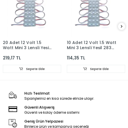
20 Adet 12 Volt 1.5
10 Adet 12 Volt 1.5 Watt
Watt Mini 3 Lensli Yeşil
Mini 3 Lensli Yeşil 2835
2835 SMD Led Modül
SMD Led Modül IP65
219,17 TL
114,35 TL
IP65
Sepete Ekle
Sepete Ekle
Hızlı Teslimat
Siparişleriniz en kısa sürede elinize ulaşır.
Güvenli Alışveriş
Güvenli ve kolay ödeme sistemi
Geniş Ürün Yelpazesi
Binlerce ürün ve kampanya seçeneği