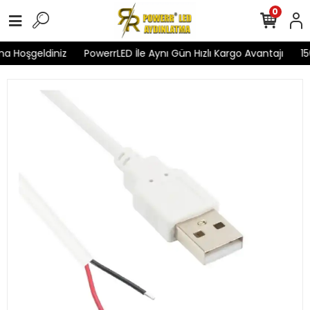
0
a Hoşgeldiniz
PowerrLED İle Aynı Gün Hızlı Kargo Avantajı
150