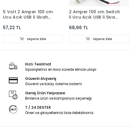
5 Volt 2 Amper 100 cm
2 Amper 100 cm Switch
Ucu Açık USB li Siyah
li Ucu Açık USB li Siyah
Renk Erkek Güç
Renk Erkek Güç
57,22 TL
68,66 TL
Kablosu
Kablosu
Sepete Ekle
Sepete Ekle
Hızlı Teslimat
Siparişleriniz en kısa sürede elinize ulaşır.
Güvenli Alışveriş
Güvenli ve kolay ödeme sistemi
Geniş Ürün Yelpazesi
Binlerce ürün ve kampanya seçeneği
7 / 24 DESTEK
Öneri ve şikayetlerinizi bize iletebilirsiniz.