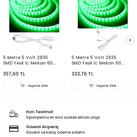
5 Metre 5 Volt 2835
5 Metre 5 Volt 2835
SMD Yeşil İç Mekan 60
SMD Yeşil İç Mekan 60
Ledli Şerit USB li
Ledli Şerit USB li Beyaz
357,60 TL
333,76 TL
Anahtarlı Beyaz Güç
Güç Kablosu Set
Kablosu Set
Sepete Ekle
Sepete Ekle
Hızlı Teslimat
Siparişleriniz en kısa sürede elinize ulaşır.
Güvenli Alışveriş
Güvenli ve kolay ödeme sistemi