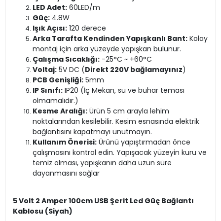
LED Adet:
60LED/m
Güç:
4.8W
Işık Açısı:
120 derece
Arka Tarafta Kendinden Yapışkanlı Bant:
Kolay
montaj için arka yüzeyde yapışkan bulunur.
Çalışma Sıcaklığı:
-25°C ~ +60°C
Voltaj:
5V DC (
Direkt 220V bağlamayınız
)
PCB Genişliği:
5mm
IP Sınıfı:
IP20 (İç Mekan, su ve buhar teması
olmamalıdır.)
Kesme Aralığı:
Ürün 5 cm arayla lehim
noktalarından kesilebilir. Kesim esnasında elektrik
bağlantısını kapatmayı unutmayın.
Kullanım Önerisi:
Ürünü yapıştırmadan önce
çalışmasını kontrol edin. Yapışacak yüzeyin kuru ve
temiz olması, yapışkanın daha uzun süre
dayanmasını sağlar
5 Volt 2 Amper 100cm USB Şerit Led Güç Bağlantı
Kablosu (Siyah)