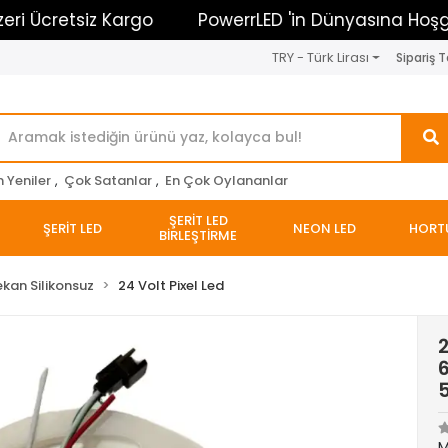
cretsiz Kargo
PowerrLED 'in Dünyasına Hoşgeldin
TRY - Türk Lirası
Sipariş T
n Yeniler
,
Çok Satanlar
,
En Çok Oylananlar
ŞERİT LED
ŞERİT LED
NEON LED
HORT
BİRLEŞTİRME
ekan Silikonsuz
24 Volt Pixel Led
M