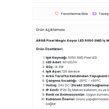
Favorilerime Ekle
Tavsiy
Ürün Açıklaması
ARGB Pixel Magic Kayar LED 5050 SMD İç M
Ürün Özellikleri:
Işık Kaynağı:
5050 SMD Pixel LED
LED Adet:
60 LED/m
Güç:
14.4W
Işık Açısı:
120 derece
Arka Tarafta Kendinden Yapışkanlı 
Çalışma Sıcaklığı:
-25°C ~ +60°C
Voltaj:
24V DC (
Direkt 220V bağlama
IP Sınıfı:
IP20 (İç Mekan kullanım, su ve 
Renk ve Animasyonlar:
Uygun kumanda 
Kullanım Önerisi:
Ürünü yapıştırmadan 
sağlar.