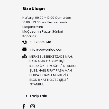
Bize Ulaşın
Haftaiçi 09:00 - 19:00 Cumartesi
10:00 - 13:00 saatleri arasında
ulaşabilirsiniz.
Mağazamız Pazar Günleri
Kapalıdır.
05326005746
info@powerrled.com
MERKEZ : BEREKETZADE MAH.
BANKALAR CAD NO:18/B
KARAKÖY-BEYOĞLU / İSTANBUL
ŞUBE: HALİL RIFAT PAŞA MAH.
PERPA TİCARET MERKEZİ A
BLOK 8.KAT NO:732 ŞİŞLİ /
İSTANBUL
Bizi Takip Edin