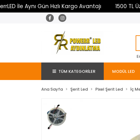
 İle Aynı Gün Hızlı Kargo Avantajı
1500 TL Üzeri Ü
E
TÜM KATEGORİLER
MODÜL LED
Ana Sayfa
Şerit Led
Pixel Şerit Led
İç M