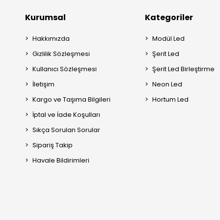
Kurumsal
Kategoriler
Hakkımızda
Modül Led
Gizlilik Sözleşmesi
Şerit Led
Kullanıcı Sözleşmesi
Şerit Led Birleştirme
İletişim
Neon Led
Kargo ve Taşıma Bilgileri
Hortum Led
İptal ve İade Koşulları
Sıkça Sorulan Sorular
Sipariş Takip
Havale Bildirimleri