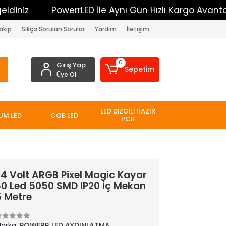
iz
PowerrLED İle Aynı Gün Hızlı Kargo Avantajı
akip
Sıkça Sorulan Sorular
Yardım
İletişim
0
Giriş Yap
Sepetim
Üye Ol
LED DİZGİLİ HAZIR
UM LED
COB LED
PCB
24 Volt ARGB Pixel Magic Kayar
60 Led 5050 SMD IP20 İç Mekan
5 Metre
arka:
POWERR LED AYDINLATMA