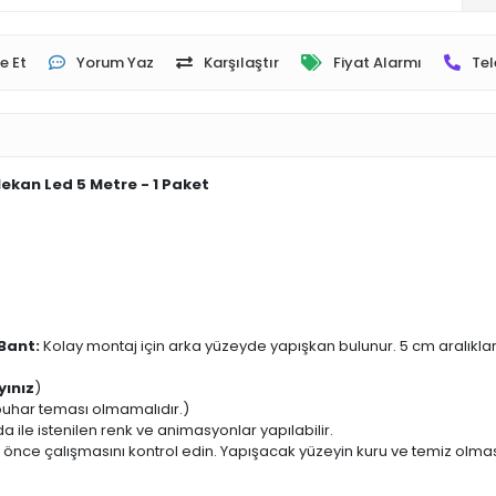
e Et
Yorum Yaz
Karşılaştır
Fiyat Alarmı
Tel
ekan Led 5 Metre - 1 Paket
Bant:
Kolay montaj için arka yüzeyde yapışkan bulunur. 5 cm aralıklarl
yınız
)
buhar teması olmamalıdır.)
ile istenilen renk ve animasyonlar yapılabilir.
önce çalışmasını kontrol edin. Yapışacak yüzeyin kuru ve temiz olma