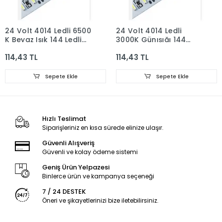
24 Volt 4014 Ledli 6500
24 Volt 4014 Ledli
K Beyaz Işık 144 Ledli
3000K Günışığı 144
Alüminyum Çubuk Bar
Ledli Alüminyum
114,43 TL
114,43 TL
1 Metre
Çubuk Bar 1 Metre
Sepete Ekle
Sepete Ekle
Hızlı Teslimat
Siparişleriniz en kısa sürede elinize ulaşır.
Güvenli Alışveriş
Güvenli ve kolay ödeme sistemi
Geniş Ürün Yelpazesi
Binlerce ürün ve kampanya seçeneği
7 / 24 DESTEK
Öneri ve şikayetlerinizi bize iletebilirsiniz.