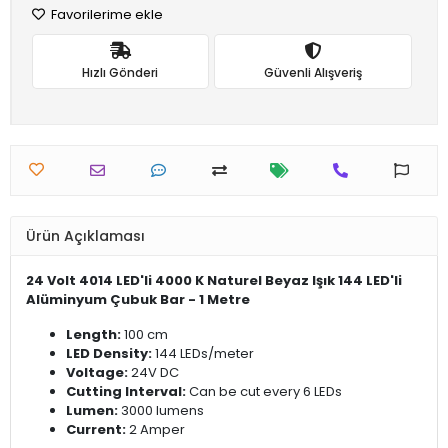
Favorilerime ekle
Hızlı Gönderi
Güvenli Alışveriş
Ürün Açıklaması
24 Volt 4014 LED'li 4000 K Naturel Beyaz Işık 144 LED'li
Alüminyum Çubuk Bar - 1 Metre
Length:
100 cm
LED Density:
144 LEDs/meter
Voltage:
24V DC
Cutting Interval:
Can be cut every 6 LEDs
Lumen:
3000 lumens
Current:
2 Amper