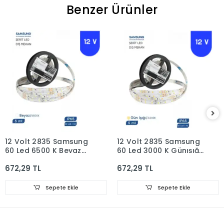
Benzer Ürünler
12 Volt 2835 Samsung
12 Volt 2835 Samsung
60 Led 6500 K Beyaz
60 Led 3000 K Günışığı
Dış Mekan 5 Metre
Dış Mekan 5 Metre
672,29 TL
672,29 TL
Şerit Led IP65
Şerit Led IP65
Sepete Ekle
Sepete Ekle