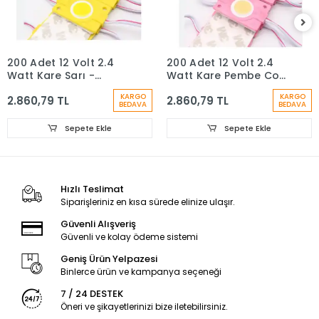
200 Adet 12 Volt 2.4
200 Adet 12 Volt 2.4
Watt Kare Sarı -
Watt Kare Pembe Cob
Amber Cob Led Modül
Led Modül IP65 1 Paket
KARGO
KARGO
2.860,79 TL
2.860,79 TL
IP65 1 Paket
BEDAVA
BEDAVA
Sepete Ekle
Sepete Ekle
Hızlı Teslimat
Siparişleriniz en kısa sürede elinize ulaşır.
Güvenli Alışveriş
Güvenli ve kolay ödeme sistemi
Geniş Ürün Yelpazesi
Binlerce ürün ve kampanya seçeneği
7 / 24 DESTEK
Öneri ve şikayetlerinizi bize iletebilirsiniz.