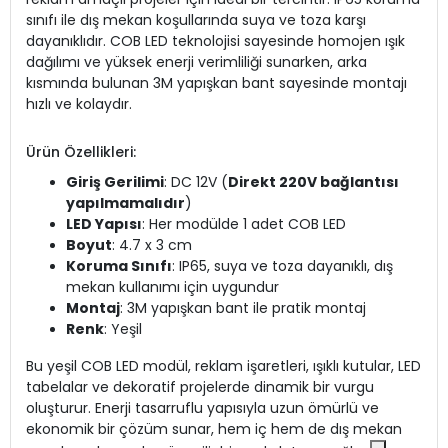
sınıfı ile dış mekan koşullarında suya ve toza karşı
dayanıklıdır. COB LED teknolojisi sayesinde homojen ışık
dağılımı ve yüksek enerji verimliliği sunarken, arka
kısmında bulunan 3M yapışkan bant sayesinde montajı
hızlı ve kolaydır.
Ürün Özellikleri:
Giriş Gerilimi
: DC 12V (
Direkt 220V bağlantısı
yapılmamalıdır
)
LED Yapısı
: Her modülde 1 adet COB LED
Boyut
: 4.7 x 3 cm
Koruma Sınıfı
: IP65, suya ve toza dayanıklı, dış
mekan kullanımı için uygundur
Montaj
: 3M yapışkan bant ile pratik montaj
Renk
: Yeşil
Bu yeşil COB LED modül, reklam işaretleri, ışıklı kutular, LED
tabelalar ve dekoratif projelerde dinamik bir vurgu
oluşturur. Enerji tasarruflu yapısıyla uzun ömürlü ve
ekonomik bir çözüm sunar, hem iç hem de dış mekan