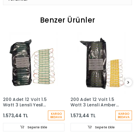
Benzer Ürünler
200 Adet 12 Volt 1.5
200 Adet 12 Volt 1.5
Watt 3 Lensli Yeşil
Watt 3 Lensli Amber
2835 SMD Led Modül
2835 SMD Led Modül
KARGO
KARGO
1.573,44 TL
1.573,44 TL
IP65 Modül1 Paket
IP65 Modül 1Paket
BEDAVA
BEDAVA
Sepete Ekle
Sepete Ekle