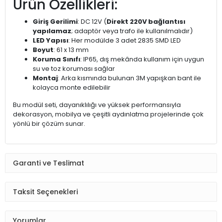
Ürün Özellikleri:
Giriş Gerilimi
: DC 12V (
Direkt 220V bağlantısı
yapılamaz
; adaptör veya trafo ile kullanılmalıdır)
LED Yapısı
: Her modülde 3 adet 2835 SMD LED
Boyut
: 61 x 13 mm
Koruma Sınıfı
: IP65, dış mekânda kullanım için uygun
su ve toz koruması sağlar
Montaj
: Arka kısmında bulunan 3M yapışkan bant ile
kolayca monte edilebilir
Bu modül seti, dayanıklılığı ve yüksek performansıyla
dekorasyon, mobilya ve çeşitli aydınlatma projelerinde çok
yönlü bir çözüm sunar.
Garanti ve Teslimat
Taksit Seçenekleri
Yorumlar