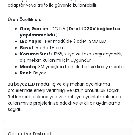
adaptör veya trafo ile güvenle kullanılabilir.
Ürün Özellikleri:
Giriş Gerilimi
: DC 12V (
Direkt 220V bağlantısı
yapılmamalıdır
)
LED Yapısı
: Her modülde 3 adet SMD LED
Boyut
: 5 x 3 x 1,8 cm
Koruma Sınıfı
: IP65, suya ve toza karşı dayanıklı,
dış mekan kullanımı için uygundur
Montaj
: 3M yapışkan bant ile hızlı ve kolay montaj
Renk
: Beyaz
Bu beyaz LED modül, iç ve dış mekan aydınlatma
projelerinde enerji verimliliği ve uzun ömürlülük sağlar.
Reklamcılık, dekorasyon ve mobilya aydınlatmalarında
kullanımıyla projelerinize odaklı ve etkili bir aydınlatma
sağlar.
Garanti ve Teslimat