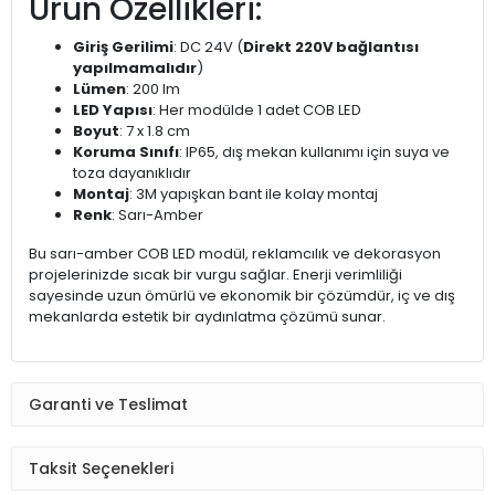
Ürün Özellikleri:
Giriş Gerilimi
: DC 24V (
Direkt 220V bağlantısı
yapılmamalıdır
)
Lümen
: 200 lm
LED Yapısı
: Her modülde 1 adet COB LED
Boyut
: 7 x 1.8 cm
Koruma Sınıfı
: IP65, dış mekan kullanımı için suya ve
toza dayanıklıdır
Montaj
: 3M yapışkan bant ile kolay montaj
Renk
: Sarı-Amber
Bu sarı-amber COB LED modül, reklamcılık ve dekorasyon
projelerinizde sıcak bir vurgu sağlar. Enerji verimliliği
sayesinde uzun ömürlü ve ekonomik bir çözümdür, iç ve dış
mekanlarda estetik bir aydınlatma çözümü sunar.
Garanti ve Teslimat
Taksit Seçenekleri