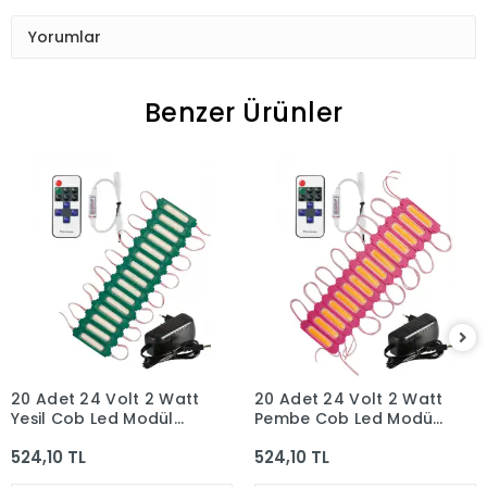
Yorumlar
Benzer Ürünler
20 Adet 24 Volt 2 Watt
20 Adet 24 Volt 2 Watt
Yeşil Cob Led Modül
Pembe Cob Led Modül
12A Tek Renk RF
12A Tek Renk RF
524,10 TL
524,10 TL
Dimmer 2A Priz Tipi
Dimmer 2A Priz Tipi
Adaptör Set
Adaptör Set