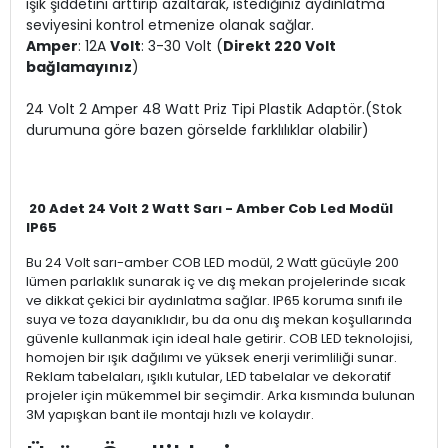
ışık şiddetini arttırıp azaltarak, istediğiniz aydınlatma
seviyesini kontrol etmenize olanak sağlar.
Amper
: 12A
Volt
: 3-30 Volt (
Direkt 220 Volt
bağlamayınız
)
24 Volt 2 Amper 48 Watt Priz Tipi Plastik Adaptör.(Stok
durumuna göre bazen görselde farklılıklar olabilir)
20 Adet 24 Volt 2 Watt Sarı - Amber Cob Led Modül
IP65
Bu 24 Volt sarı-amber COB LED modül, 2 Watt gücüyle 200
lümen parlaklık sunarak iç ve dış mekan projelerinde sıcak
ve dikkat çekici bir aydınlatma sağlar. IP65 koruma sınıfı ile
suya ve toza dayanıklıdır, bu da onu dış mekan koşullarında
güvenle kullanmak için ideal hale getirir. COB LED teknolojisi,
homojen bir ışık dağılımı ve yüksek enerji verimliliği sunar.
Reklam tabelaları, ışıklı kutular, LED tabelalar ve dekoratif
projeler için mükemmel bir seçimdir. Arka kısmında bulunan
3M yapışkan bant ile montajı hızlı ve kolaydır.