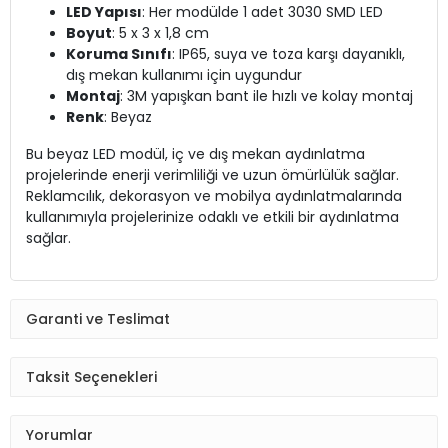
LED Yapısı
: Her modülde 1 adet 3030 SMD LED
Boyut
: 5 x 3 x 1,8 cm
Koruma Sınıfı
: IP65, suya ve toza karşı dayanıklı,
dış mekan kullanımı için uygundur
Montaj
: 3M yapışkan bant ile hızlı ve kolay montaj
Renk
: Beyaz
Bu beyaz LED modül, iç ve dış mekan aydınlatma
projelerinde enerji verimliliği ve uzun ömürlülük sağlar.
Reklamcılık, dekorasyon ve mobilya aydınlatmalarında
kullanımıyla projelerinize odaklı ve etkili bir aydınlatma
sağlar.
Garanti ve Teslimat
Taksit Seçenekleri
Yorumlar