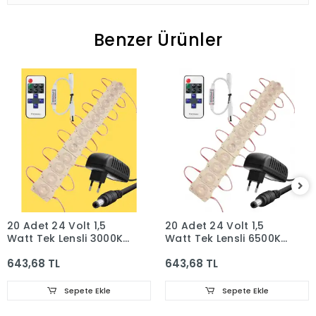
Benzer Ürünler
20 Adet 24 Volt 1,5
20 Adet 24 Volt 1,5
Watt Tek Lensli 3000K
Watt Tek Lensli 6500K
Günışığı 3030 SMD Led
Beyaz 3030 SMD Led
643,68 TL
643,68 TL
Modül 12A Tek Renk RF
Modül 12A Tek Renk RF
Dimmer 2A Priz Tipi
Dimmer 2A Priz Tipi
Adaptör Set
Adaptör Set
Sepete Ekle
Sepete Ekle