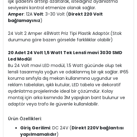
ışık şiddetini arttırıp azaltarak, istediğiniz aydınlatma
seviyesini kontrol etmenize olanak sağlar.
Amper
: 12A
Volt
: 3-30 Volt (
Direkt 220 Volt
bağlamayınız
)
24 Volt 2 Amper 48Watt Priz Tipi Plastik Adaptör.(Stok
durumuna göre bazen görselde farklılıklar olabilir)
20 Adet 24 Volt 1,5 Watt Tek Lensli mavi 3030 SMD
Led Modül
Bu 24 Volt mavi LED modül, 1.5 Watt gücünde olup tek
lensli tasarımıyla yoğun ve odaklanmış bir ışık sağlar. IP65
koruma sınıfıyla dış mekan kullanımına uygundur ve
reklam tabelaları, ışıklı kutular, LED tabela ve dekoratif
aydınlatma projelerinde ideal bir çözümdür. Kolay
montaj için arka kısmında 3M yapışkan bant bulunur ve
adaptör veya trafo ile güvenle kullanılabilir.
Ürün Özellikleri:
Giriş Gerilimi
: DC 24V (
Direkt 220V bağlantısı
yapılmamalıdır
)