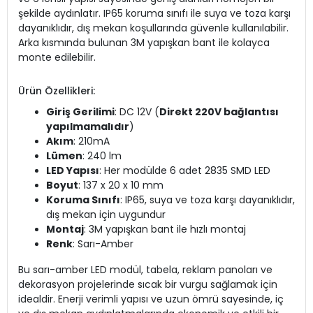
şekilde aydınlatır. IP65 koruma sınıfı ile suya ve toza karşı
dayanıklıdır, dış mekan koşullarında güvenle kullanılabilir.
Arka kısmında bulunan 3M yapışkan bant ile kolayca
monte edilebilir.
Ürün Özellikleri:
Giriş Gerilimi
: DC 12V (
Direkt 220V bağlantısı
yapılmamalıdır
)
Akım
: 210mA
Lümen
: 240 lm
LED Yapısı
: Her modülde 6 adet 2835 SMD LED
Boyut
: 137 x 20 x 10 mm
Koruma Sınıfı
: IP65, suya ve toza karşı dayanıklıdır,
dış mekan için uygundur
Montaj
: 3M yapışkan bant ile hızlı montaj
Renk
: Sarı-Amber
Bu sarı-amber LED modül, tabela, reklam panoları ve
dekorasyon projelerinde sıcak bir vurgu sağlamak için
idealdir. Enerji verimli yapısı ve uzun ömrü sayesinde, iç