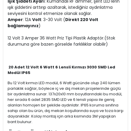
Işık Şiddeti Ayarı
: Kumandalı RF dimmer, şerit LED'lerin
ışık şiddetini arttırıp azaltarak, istediğiniz aydınlatma
seviyesini kontrol etmenize olanak sağlar.
Amper
: 12A
Volt
: 3-30 Volt (
Direkt 220 Volt
bağlamayınız
)
12 Volt 3 Amper 36 Watt Priz Tipi Plastik Adaptör.(Stok
durumuna göre bazen görselde farklılıklar olabilir)
20 Adet 12 Volt 6 Watt 6 Lensli Kırmızı 3030 SMD Led
Modül IP65
Bu 12 Volt kırmızı LED modül, 6 Watt gücünde olup 240 lümen
parlaklık sağlar, böylece iç ve dış mekan projelerinde güçlü
bir aydınlatma sunar. 137x20x10 mm boyutlarındaki bu modül,
her sırada 6 adet 2835 SMD LED ve 6 lensli yapısı ile geniş
alanları homojen bir şekilde aydınlatır. IP65 koruma sınıfına
sahip olan bu ürün, dış mekan koşullarında suya ve toza karşı
dayanıklıdır. Kolay montaj için arka kısmında 3M yapışkan
bant bulunur.