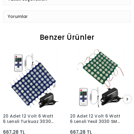
Yorumlar
Benzer Ürünler
20 Adet 12 Volt 6 Watt
20 Adet 12 Volt 6 Watt
6 Lensli Turkuaz 3030
6 Lensli Yeşil 3030 SMD
SMD Led Modül 12A Tek
Led Modül 12A Tek
667,28 TL
667,28 TL
Renk RF Dimmer 3A Priz
Renk RF Dimmer 3A Priz