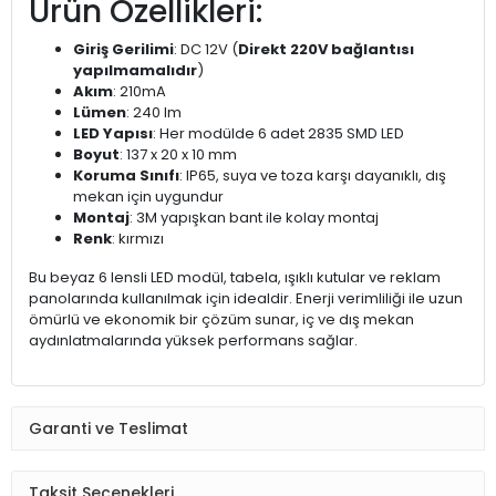
Ürün Özellikleri:
Giriş Gerilimi
: DC 12V (
Direkt 220V bağlantısı
yapılmamalıdır
)
Akım
: 210mA
Lümen
: 240 lm
LED Yapısı
: Her modülde 6 adet 2835 SMD LED
Boyut
: 137 x 20 x 10 mm
Koruma Sınıfı
: IP65, suya ve toza karşı dayanıklı, dış
mekan için uygundur
Montaj
: 3M yapışkan bant ile kolay montaj
Renk
: kırmızı
Bu beyaz 6 lensli LED modül, tabela, ışıklı kutular ve reklam
panolarında kullanılmak için idealdir. Enerji verimliliği ile uzun
ömürlü ve ekonomik bir çözüm sunar, iç ve dış mekan
aydınlatmalarında yüksek performans sağlar.
Garanti ve Teslimat
Taksit Seçenekleri