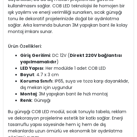
kullanılmasını sağlar. COB LED teknolojisi ile homojen bir
ışık yayılımı ve enerji verimliliği sunarken, sıcak günışığı
tonu ile dekoratif projelerinizde doğal bir aydınlatma
sağlar. Arka kısmında bulunan 3M yapışkan bant ile kolay
montaj imkanı sunar.
Ürün Özellikleri:
Giriş Gerilimi
: DC 12V (
Direkt 220V bağlantısı
yapılmamalıdır
)
LED Yapısı
: Her modülde 1 adet COB LED
Boyut
: 4.7 x 3 cm
Koruma Sınıfı
: IP65, suya ve toza karşı dayanıklıdır,
dış mekan için uygundur
Montaj
: 3M yapışkan bant ile hızlı montaj
Renk
: Günışığı
Bu günışığı COB LED modül, sıcak tonuyla tabela, reklam
ve dekorasyon projelerine estetik bir katkı sağlar. Enerji
tasarruflu yapısı sayesinde hem iç hem de dış
mekanlarda uzun ömürlü ve ekonomik bir aydınlatma