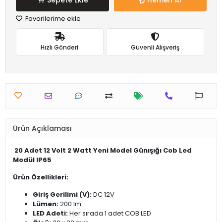
Sepete Ekle
Hemen Al
Favorilerime ekle
Hızlı Gönderi
Güvenli Alışveriş
Ürün Açıklaması
20 Adet 12 Volt 2 Watt Yeni Model Günışığı Cob Led
Modül IP65
Ürün Özellikleri:
Giriş Gerilimi (V):
DC 12V
Lümen:
200 lm
LED Adeti:
Her sırada 1 adet COB LED