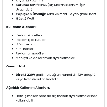
Ölçü:
32 x 32 mm
Koruma Sınıfı:
IP65 (Dış Mekan Kullanımı İçin
Uygundur)
Yapışkan Özelliği:
Arka kısımda 3M yapışkanlı bant
Güç:
2 Watt
Kullanım Alanları:
Reklam işaretleri
Reklam ışıklı kutular
LED tabelalar
Kutu harfler
Reklamcı modülleri
Mobilya ve dekorasyon aydınlatmaları
Önemli Not:
Direkt 220V
gerilime bağlanmamalıdır. 12V adaptör
veya trafo ile kullanılmalıdır.
Ağırlıklı Kullanım Alanları:
Hem iç mekan hem de dış mekan aydınlatmalarında
kullanılabilir.