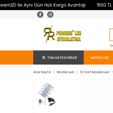
 İle Aynı Gün Hızlı Kargo Avantajı
1500 TL Üzeri Ü
E
TÜM KATEGORİLER
MODÜL LED
Ana Sayfa
Modül Led
12 Volt Modül Led