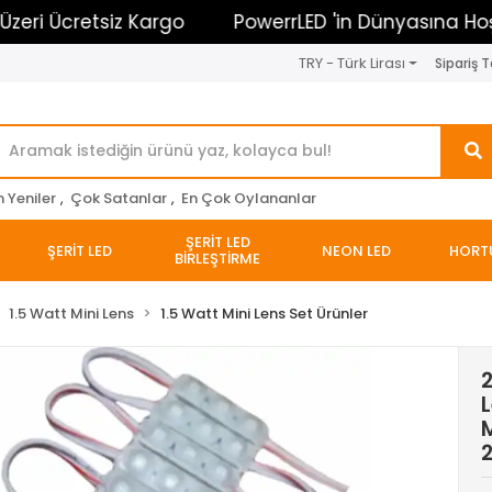
cretsiz Kargo
PowerrLED 'in Dünyasına Hoşgeldin
TRY - Türk Lirası
Sipariş T
n Yeniler
,
Çok Satanlar
,
En Çok Oylananlar
ŞERİT LED
ŞERİT LED
NEON LED
HORT
BİRLEŞTİRME
1.5 Watt Mini Lens
1.5 Watt Mini Lens Set Ürünler
2
L
2