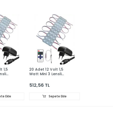
t 1,5
20 Adet 12 Volt 1,5
nsli
Watt Mini 3 Lensli
ed Modül
6500K Beyaz SMD Led
RF
Modül 12A Tek Renk RF
512,56 TL
z Tipi
Dimmer 2A Priz Tipi
Adaptör Set
te Ekle
Sepete Ekle