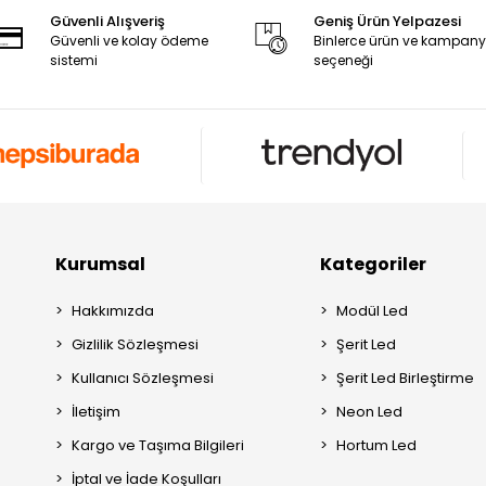
Güvenli Alışveriş
Geniş Ürün Yelpazesi
Güvenli ve kolay ödeme
Binlerce ürün ve kampan
sistemi
seçeneği
Kurumsal
Kategoriler
Hakkımızda
Modül Led
Gizlilik Sözleşmesi
Şerit Led
Kullanıcı Sözleşmesi
Şerit Led Birleştirme
İletişim
Neon Led
Kargo ve Taşıma Bilgileri
Hortum Led
İptal ve İade Koşulları