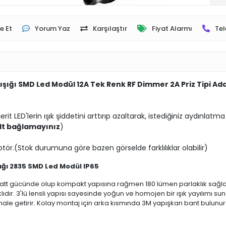
e Et
Yorum Yaz
Karşılaştır
Fiyat Alarmı
Tel
ünışığı SMD Led Modül 12A Tek Renk RF Dimmer 2A Priz Tipi A
it LED'lerin ışık şiddetini arttırıp azaltarak, istediğiniz aydınlat
olt bağlamayınız
)
ptör.(Stok durumuna göre bazen görselde farklılıklar olabilir)
ışığı 2835 SMD Led Modül IP65
5 Watt gücünde olup kompakt yapısına rağmen 180 lümen parlaklık sağlar
ır. 3'lü lensli yapısı sayesinde yoğun ve homojen bir ışık yayılımı sunar
 hale getirir. Kolay montaj için arka kısmında 3M yapışkan bant bulunur