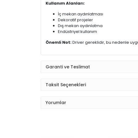
Kullanım Alanları:
İç mekan aydınlatması
Dekoratif projeler
Dış mekan aydınlatma
Endüstriyel kullanım
Önemli Not:
Driver gereklidir, bu nedenle uyg
Garanti ve Teslimat
Taksit Seçenekleri
Yorumlar