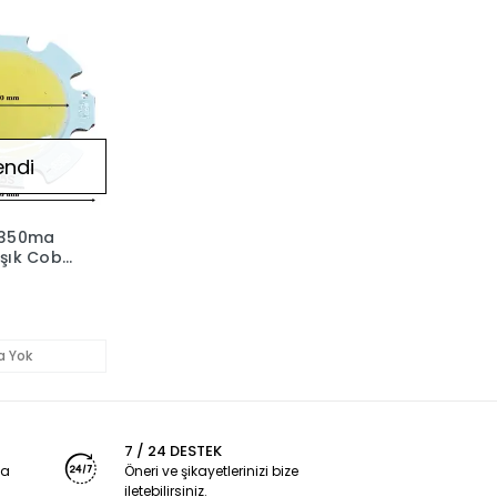
endi
 350ma
şık Cob
a Yok
7 / 24 DESTEK
ya
Öneri ve şikayetlerinizi bize
iletebilirsiniz.