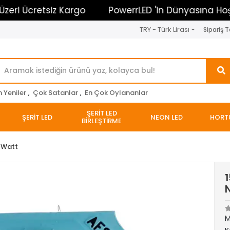
cretsiz Kargo
PowerrLED 'in Dünyasına Hoşgeldin
TRY - Türk Lirası
Sipariş T
n Yeniler
,
Çok Satanlar
,
En Çok Oylananlar
ŞERİT LED
ŞERİT LED
NEON LED
HORT
BİRLEŞTİRME
 Watt
N
M