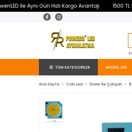
 İle Aynı Gün Hızlı Kargo Avantajı
1500 TL Üzeri Ü
E
TÜM KATEGORİLER
MODÜL LED
Ana Sayfa
Cob Led
Driver İle Çalışan
5