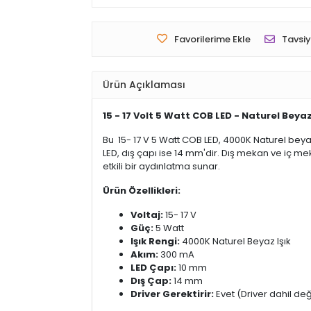
Favorilerime Ekle
Tavsiy
Ürün Açıklaması
15 - 17 Volt 5 Watt COB LED - Naturel Beyaz
Bu 15- 17 V 5 Watt COB LED, 4000K Naturel beyaz
LED, dış çapı ise 14 mm'dir. Dış mekan ve iç me
etkili bir aydınlatma sunar.
Ürün Özellikleri:
Voltaj:
15- 17 V
Güç:
5 Watt
Işık Rengi:
4000K Naturel Beyaz Işık
Akım:
300 mA
LED Çapı:
10 mm
Dış Çap:
14 mm
Driver Gerektirir:
Evet (Driver dahil değ