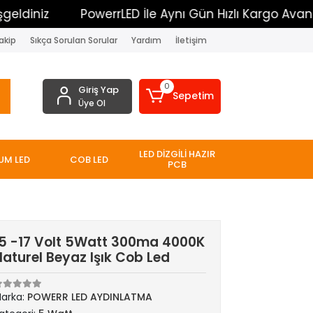
iz
PowerrLED İle Aynı Gün Hızlı Kargo Avantajı
akip
Sıkça Sorulan Sorular
Yardım
İletişim
0
Giriş Yap
Sepetim
Üye Ol
LED DİZGİLİ HAZIR
UM LED
COB LED
PCB
15 -17 Volt 5Watt 300ma 4000K
aturel Beyaz Işık Cob Led
arka:
POWERR LED AYDINLATMA