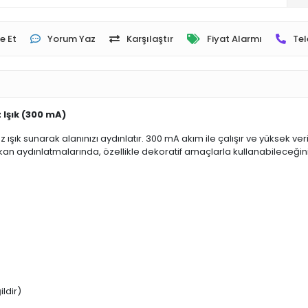
e Et
Yorum Yaz
Karşılaştır
Fiyat Alarmı
Tel
 Işık (300 mA)
 ışık sunarak alanınızı aydınlatır. 300 mA akım ile çalışır ve yüksek 
kan aydınlatmalarında, özellikle dekoratif amaçlarla kullanabileceğini
ildir)