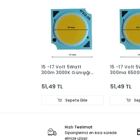
15 -17 Volt 5Watt
15 -17 Volt 
300m 3000K Günışığı
300ma 6500
Cob Led
Işık Cob Led
51,49 TL
51,49 TL
Sepete Ekle
Sep
Hızlı Teslimat
Siparişleriniz en kısa sürede
elinize ulaşır.