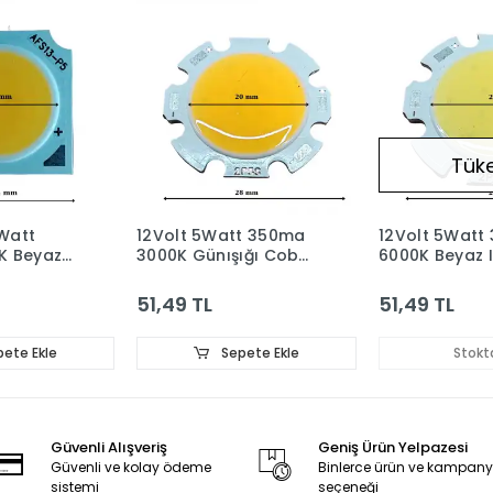
Tük
5Watt
12Volt 5Watt 350ma
12Volt 5Watt
K Beyaz
3000K Günışığı Cob
6000K Beyaz I
Led
Led
51,49 TL
51,49 TL
ete Ekle
Sepete Ekle
Stokt
Güvenli Alışveriş
Geniş Ürün Yelpazesi
Güvenli ve kolay ödeme
Binlerce ürün ve kampan
sistemi
seçeneği